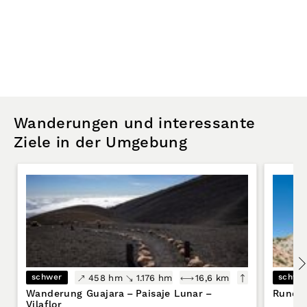
Wanderungen und interessante
Ziele in der Umgebung
schwer
schwe
458 hm
1.176 hm
16,6 km
Wanderung Guajara – Paisaje Lunar –
Rundw
Vilaflor