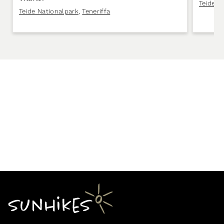
Teide N
Teide Nationalpark
,
Teneriffa