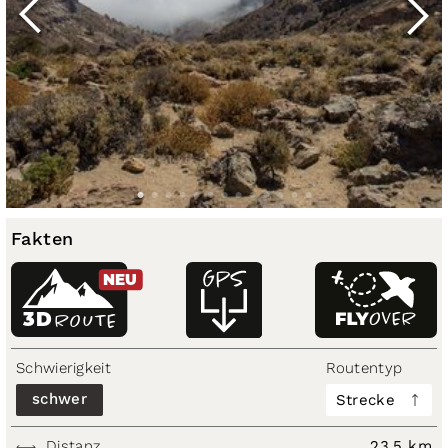
Fakten
NEU
3D
ROUTE
Schwierigkeit
Routentyp
schwer
Strecke
Distanz
23,5 km