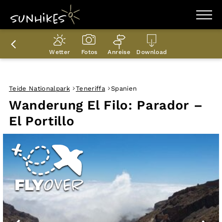
WANDERZIELE
WANDERUNGEN
Wetter
Fotos
Anreise
Download
ENTDECKEN
MAGAZIN
TRAILBOX
PLANER
Teide Nationalpark
Teneriffa
Spanien
Wanderung El Filo: Parador –
El Portillo