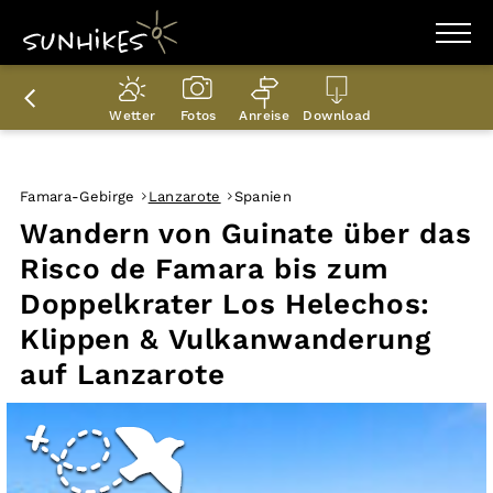
WANDERZIELE
WANDERUNGEN
Wetter
Fotos
Anreise
Download
ENTDECKEN
MAGAZIN
TRAILBOX
PLANER
Famara-Gebirge
Lanzarote
Spanien
Wandern von Guinate über das
Risco de Famara bis zum
Doppelkrater Los Helechos:
Klippen & Vulkanwanderung
auf Lanzarote