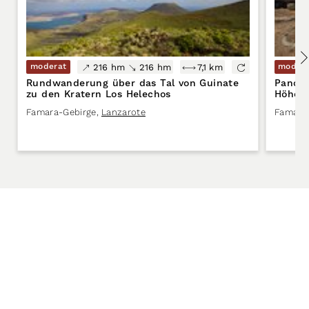
moderat
moder
216 hm
216 hm
7,1 km
Rundwanderung über das Tal von Guinate
Panor
zu den Kratern Los Helechos
Höhenw
Famara-Gebirge
,
Lanzarote
Famara