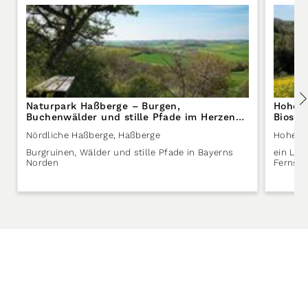
Naturpark Haßberge – Burgen,
Hohe 
Buchenwälder und stille Pfade im Herzen
Biosph
Frankens
Nördliche Haßberge
,
Haßberge
Hohe R
Burgruinen, Wälder und stille Pfade in Bayerns
ein Lan
Norden
Fernsic