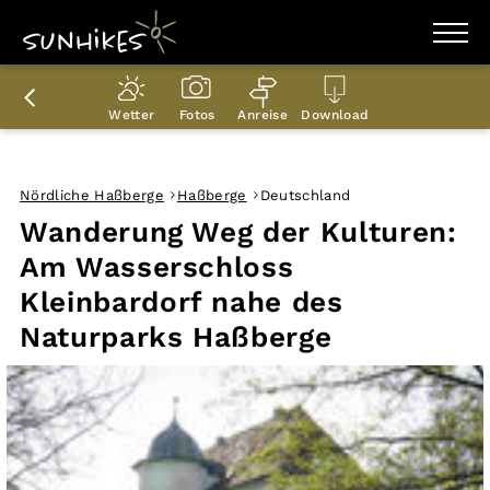
WANDERZIELE
WANDERUNGEN
Wetter
Fotos
Anreise
Download
ENTDECKEN
MAGAZIN
TRAILBOX
PLANER
Nördliche Haßberge
Haßberge
Deutschland
Wanderung Weg der Kulturen:
Am Wasserschloss
Kleinbardorf nahe des
Naturparks Haßberge