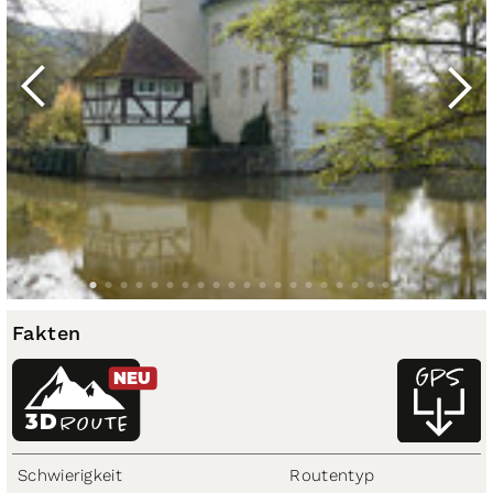
Fakten
NEU
3D
ROUTE
Schwierigkeit
Routentyp