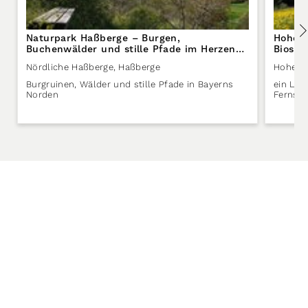
Naturpark Haßberge – Burgen,
Hohe 
Buchenwälder und stille Pfade im Herzen
Biosph
Frankens
Nördliche Haßberge
,
Haßberge
Hohe R
Burgruinen, Wälder und stille Pfade in Bayerns
ein Lan
Norden
Fernsic