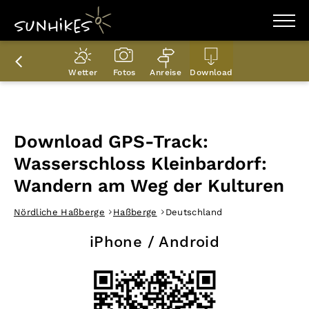
WANDERZIELE
WANDERUNGEN
Wetter
Fotos
Anreise
Download
ENTDECKEN
MAGAZIN
TRAILBOX
PLANER
Download GPS-Track:
Wasserschloss Kleinbardorf:
Wandern am Weg der Kulturen
Nördliche Haßberge
Haßberge
Deutschland
iPhone / Android