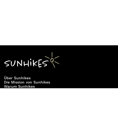
aus dem 18. Jahrhundert. Über den
Vindhellavegen
mit seinen spektakulären
Serpentinen erreicht man die Passhöhe. Von dort
führt der
Kyrkjevegen
hinab zur
Stabkirche
Borgund
, einem der ältesten und besterhaltenen
Holzbauwerke Europas. Eine Besichtigung der
Kirche lohnt sich unbedingt und rundet die
historische Wanderung ab.
Über Sunhikes
Die Mission von Sunhikes
Warum Sunhikes
Sunhikes Partner
Nutzungsbedingungen
Home
Datenschutz
Sitemap
Datenschutzeinstellungen
Impressum
Cookie Einstellungen