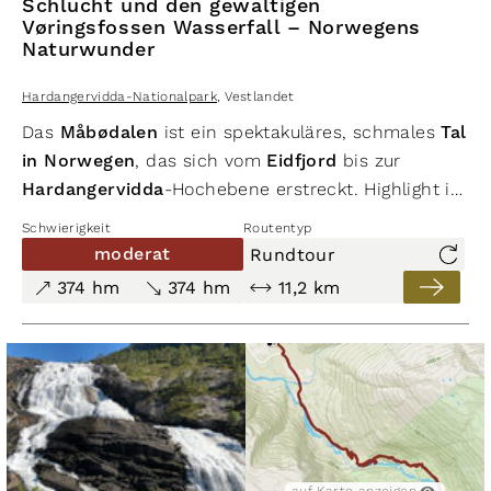
Schlucht und den gewaltigen
Vøringsfossen Wasserfall – Norwegens
Naturwunder
Hardangervidda-Nationalpark
,
Vestlandet
Das
Måbødalen
ist ein spektakuläres, schmales
Tal
in Norwegen
, das sich vom
Eidfjord
bis zur
Hardangervidda
-Hochebene erstreckt. Highlight ist
der beeindruckende
Vøringsfossen
, einer der
Schwierigkeit
Routentyp
höchsten und bekanntesten
Wasserfälle
moderat
Rundtour
Norwegens
, der 182 Meter in die Tiefe stürzt.
374 hm
374 hm
11,2 km
Früher führten abenteuerliche Straßen durch das
Tal, heute verlaufen moderne Tunnel, während an
Rastplätzen grandiose Ausblicke locken. Wanderer
starten idealerweise am Kulturlandschaftsmuseum
und erkunden den historischen Pfad entlang des
Bjoreio
-Flusses. Der Weg führt durch
urwaldähnliche Natur, vorbei an moosbedeckten