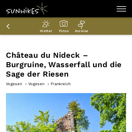
WANDERZIELE
WANDERUNGEN
Wetter
Fotos
Anreise
ENTDECKEN
MAGAZIN
TRAILBOX
PLANER
Château du Nideck –
Burgruine, Wasserfall und die
Sage der Riesen
Vogesen
Vogesen
Frankreich