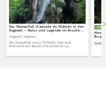
Der Wasserfall »Cascade du Nideck« in den
leicht
Vogesen – Natur und Legende im Bruche-
Wander
Tal
Burg C
Vogesen
,
Vogesen
Der Wasserfall stürzt 25 Meter über eine
Vogese
Steilwand aus Basalt und erstarrter La…