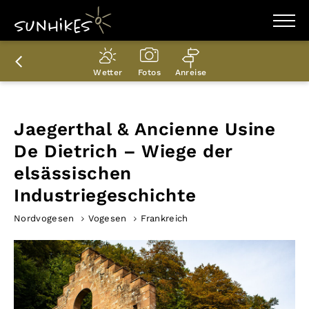
WANDERZIELE
WANDERUNGEN
Wetter
Fotos
Anreise
ENTDECKEN
MAGAZIN
TRAILBOX
PLANER
Jaegerthal & Ancienne Usine
De Dietrich – Wiege der
elsässischen
Industriegeschichte
Nordvogesen
Vogesen
Frankreich