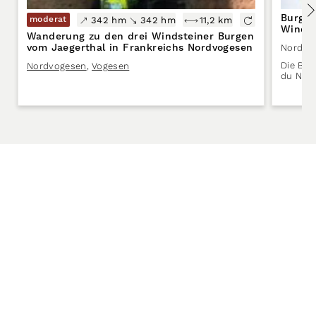
Burg N
moderat
342 hm
342 hm
11,2 km
Windst
Wanderung zu den drei Windsteiner Burgen
vom Jaegerthal in Frankreichs Nordvogesen
Nordvo
Die Bur
Nordvogesen
,
Vogesen
du Nouv