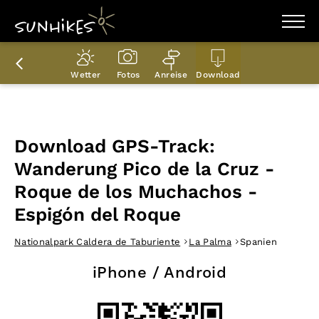
WANDERZIELE
WANDERUNGEN
Wetter
Fotos
Anreise
Download
ENTDECKEN
MAGAZIN
TRAILBOX
PLANER
Download GPS-Track:
Wanderung Pico de la Cruz -
Roque de los Muchachos -
Espigón del Roque
Nationalpark Caldera de Taburiente
La Palma
Spanien
iPhone / Android