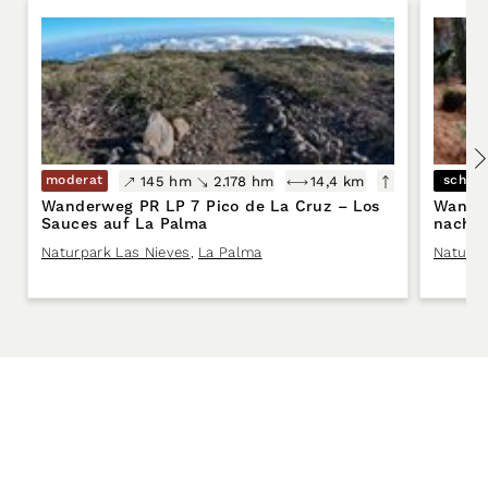
moderat
schwe
145 hm
2.178 hm
14,4 km
Wanderweg PR LP 7 Pico de La Cruz – Los
Wander
Sauces auf La Palma
nach B
Naturpark Las Nieves
,
La Palma
Naturpa