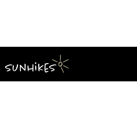
Über Sunhikes
Die Mission von Sunhikes
Warum Sunhikes
Sunhikes Partner
Nutzungsbedingungen
Home
Datenschutz
Sitemap
Datenschutzeinstellungen
Impressum
Cookie Einstellungen