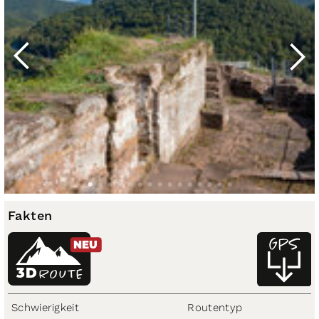
Fakten
NEU
3D
ROUTE
Schwierigkeit
Routentyp