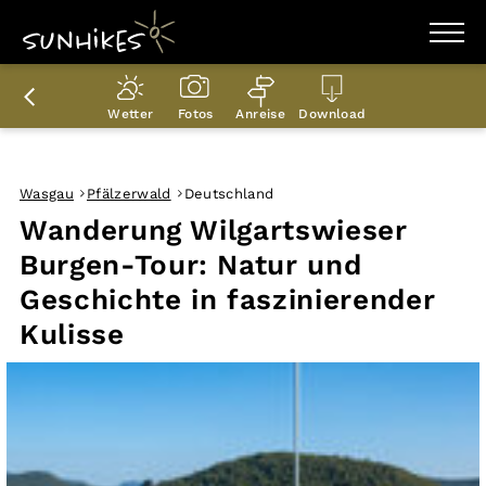
WANDERZIELE
WANDERUNGEN
Wetter
Fotos
Anreise
Download
ENTDECKEN
MAGAZIN
TRAILBOX
PLANER
Wasgau
Pfälzerwald
Deutschland
Wanderung Wilgartswieser
Burgen-Tour: Natur und
Geschichte in faszinierender
Kulisse