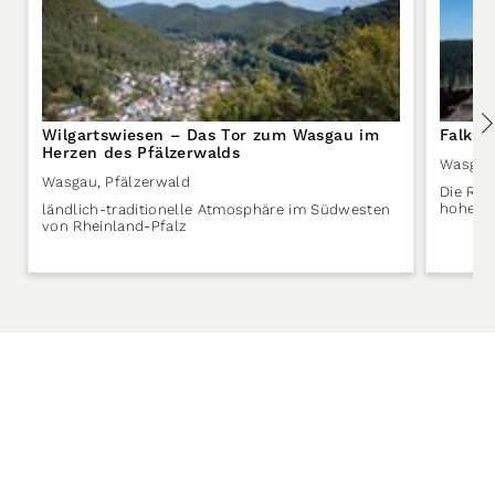
Wilgartswiesen – Das Tor zum Wasgau im
Falken
Herzen des Pfälzerwalds
Wasgau
Wasgau
,
Pfälzerwald
Die Rui
hohen S
ländlich-traditionelle Atmosphäre im Südwesten
von Rheinland-Pfalz