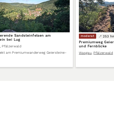
ierende Sandsteinfelsen am
moderat
253 h
ein bei Lug
Premiumweg Geiers
und Fernblicke
,
Pfälzerwald
irekt am Premiumwanderweg Geiersteine-
Wasgau
,
Pfälzerwald