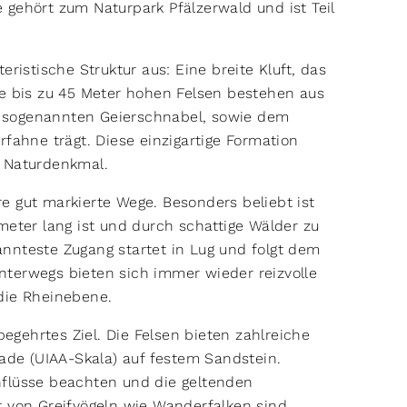
 gehört zum Naturpark Pfälzerwald und ist Teil
ristische Struktur aus: Eine breite Kluft, das
Die bis zu 45 Meter hohen Felsen bestehen aus
 sogenannten Geierschnabel, sowie dem
rfahne trägt. Diese einzigartige Formation
n Naturdenkmal.
e gut markierte Wege. Besonders beliebt ist
meter lang ist und durch schattige Wälder zu
nnteste Zugang startet in Lug und folgt dem
terwegs bieten sich immer wieder reizvolle
n die Rheinebene.
begehrtes Ziel. Die Felsen bieten zahlreiche
rade (UIAA-Skala) auf festem Sandstein.
nflüsse beachten und die geltenden
t von Greifvögeln wie Wanderfalken sind