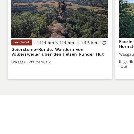
Faszin
moderat
144 hm
144 hm
4,5 km
Hornst
Geiersteine-Runde: Wandern von
Völkersweiler über den Felsen Runder Hut
Wasgau
liegt d
Wasgau
,
Pfälzerwald
Tour