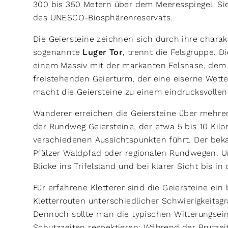
300 bis 350 Metern über dem Meeresspiegel. Sie
des UNESCO-Biosphärenreservats.
Die Geiersteine zeichnen sich durch ihre charakte
sogenannte
Luger Tor
, trennt die Felsgruppe. 
einem Massiv mit der markanten Felsnase, dem
freistehenden Geierturm, der eine eiserne Wette
macht die Geiersteine zu einem eindrucksvolle
Wanderer erreichen die Geiersteine über mehrer
der Rundweg Geiersteine, der etwa 5 bis 10 Kilo
verschiedenen Aussichtspunkten führt. Der beka
Pfälzer Waldpfad oder regionalen Rundwegen. Un
Blicke ins Trifelsland und bei klarer Sicht bis i
Für erfahrene Kletterer sind die Geiersteine ein 
Kletterrouten unterschiedlicher Schwierigkeitsg
Dennoch sollte man die typischen Witterungsei
Schutzzeiten respektieren: Während der Brutzei