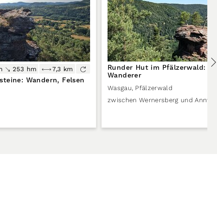
Runder Hut im Pfälzerwald: Ge
m
253 hm
7,3 km
Wanderer
teine: Wandern, Felsen
Wasgau
,
Pfälzerwald
zwischen Wernersberg und Annweil