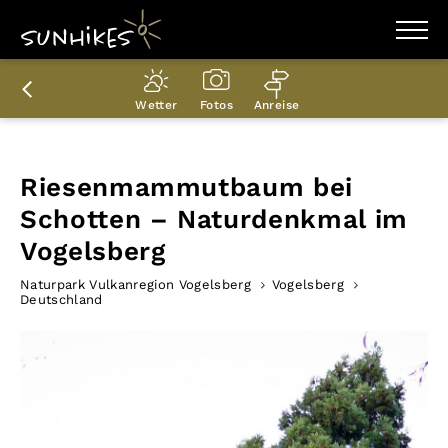
WANDERZIELE
WANDERUNGEN
Wetter
Fotos
Anreise
ENTDECKEN
MAGAZIN
TRAILBOX
PLANER
Riesenmammutbaum bei
Schotten – Naturdenkmal im
Vogelsberg
Naturpark Vulkanregion Vogelsberg
Vogelsberg
Deutschland