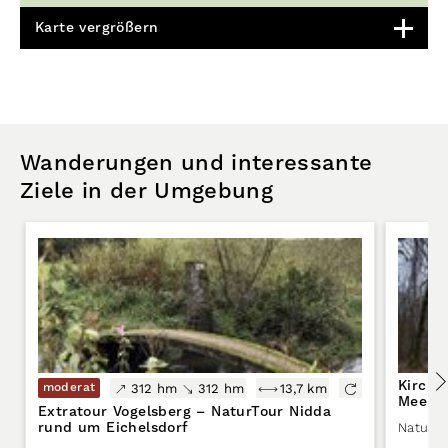
Karte vergrößern
Wanderungen und interessante
Ziele in der Umgebung
Kirche
moderat
312 hm
312 hm
13,7 km
Meer L
Extratour Vogelsberg – NaturTour Nidda
erlebe
rund um Eichelsdorf
Naturpa