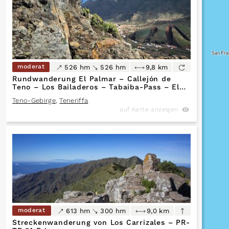
moderat
526 hm
526 hm
9,8 km
Rundwanderung El Palmar – Callejón de
Teno – Los Bailaderos – Tabaiba-Pass – El
Palmar PR-TF 57 / PR-TF 51 / PR-TF 52.2
Teno-Gebirge
,
Teneriffa
auf Karte anzeigen
moderat
613 hm
300 hm
9,0 km
Streckenwanderung von Los Carrizales – PR-