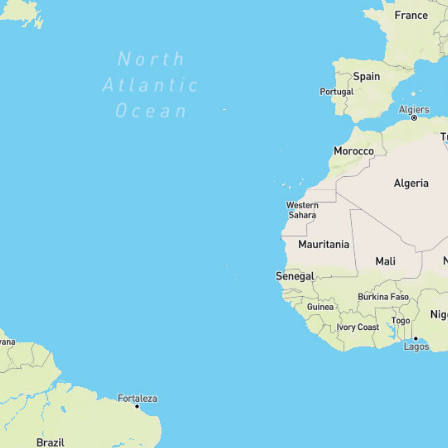
stark
moderat
gering
Filter zurücksetzen
1210
Routen anzeigen