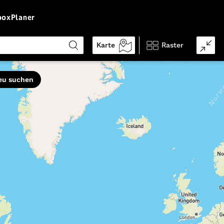
box
Planer
Karte
Raster
Eigenschaften
eu suchen
schwindelfrei
trittsicher
vorwiegend Pfade
leicht zu folgen
gute Grundkondition
guter Orientierungssinn
kinderfreundlich
Genehmigung erforderlich
gebührenpflichtig
alpines Gelände
hundefreundlich
streckenweise weglos
Ø Auslastung