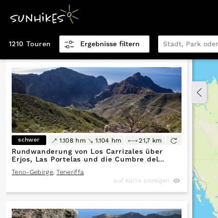
1210 Touren
Ergebnisse filtern
Distanz km
0,5
151,9
Höhenmeter
schwer
1.108 hm
1.104 hm
21,7 km
0
5.770
Rundwanderung von Los Carrizales über
Erjos, Las Portelas und die Cumbre del
Carrizal auf den Wegen PR-TF 51 - PR-TF 52
Teno-Gebirge
,
Teneriffa
- PR-TF 59
auf Karte anzeigen
Höhenmeter
0
5.770