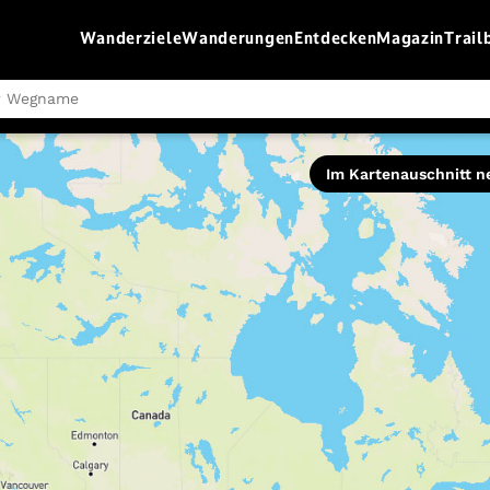
Wanderziele
Wanderungen
Entdecken
Magazin
Trail
Schwierigkeit
Im Kartenauschnitt n
leicht
moderat
schwer
Routentyp