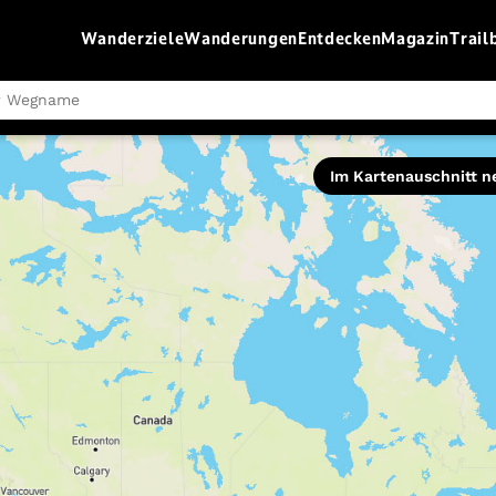
Wanderziele
Wanderungen
Entdecken
Magazin
Trail
Schwierigkeit
Im Kartenauschnitt n
leicht
moderat
schwer
Routentyp