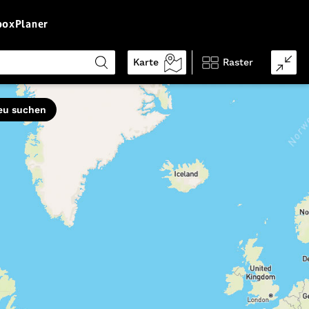
box
Planer
Karte
Raster
Eigenschaften
eu suchen
schwindelfrei
trittsicher
vorwiegend Pfade
leicht zu folgen
gute Grundkondition
guter Orientierungssinn
kinderfreundlich
Genehmigung erforderlich
gebührenpflichtig
alpines Gelände
hundefreundlich
streckenweise weglos
Ø Auslastung