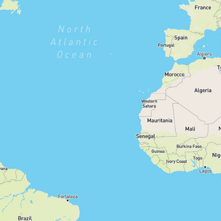
stark
moderat
gering
Filter zurücksetzen
1210
Routen anzeigen