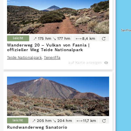
leicht
175 hm
177 hm
8,4 km
Wanderweg 20 – Vulkan von Fasnia |
offizieller Weg Teide Nationalpark
Teide Nationalpark
,
Teneriffa
auf Karte anzeigen
leicht
205 hm
204 hm
11,7 km
Rundwanderweg Sanatorio