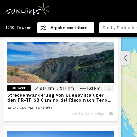
1210 Touren
Ergebnisse filtern
Distanz km
0,5
151,9
Höhenmeter
schwer
917 hm
917 hm
16,1 km
0
5.770
Streckenwanderung von Buenavista über
den PR-TF 58 Camino del Risco nach Teno
Alto
Teno-Gebirge
,
Teneriffa
auf Karte anzeigen
Höhenmeter
0
5.770