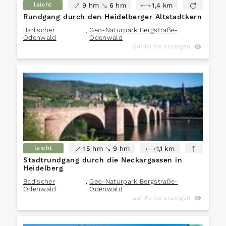
leicht
9 hm
6 hm
1,4 km
Rundgang durch den Heidelberger Altstadtkern
Badischer
,
Geo-Naturpark Bergstraße-
Odenwald
Odenwald
auf Karte anzeigen
leicht
15 hm
9 hm
1,1 km
Stadtrundgang durch die Neckargassen in
Heidelberg
Badischer
,
Geo-Naturpark Bergstraße-
Odenwald
Odenwald
auf Karte anzeigen