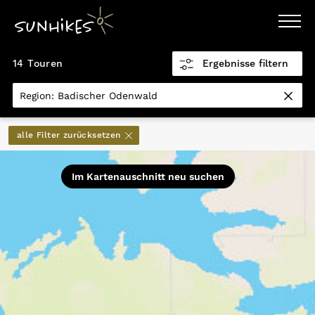
WANDERZIELE
14 Touren
Ergebnisse filtern
WANDERUNGEN
ENTDECKEN
×
MAGAZIN
Region: Badischer Odenwald
TRAILBOX
PLANER
Distanz km
alle Filter zurücksetzen
0,5
151,9
Im Kartenauschnitt neu suchen
Höhenmeter
0
5.770
Höhenmeter