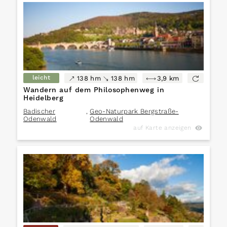
leicht
138 hm
138 hm
3,9 km
Wandern auf dem Philosophenweg in
Heidelberg
Badischer
,
Geo-Naturpark Bergstraße-
Odenwald
Odenwald
auf Karte anzeigen