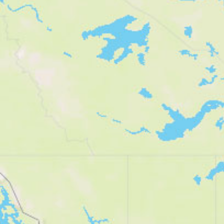
0
5.770
Schwierigkeit
leicht
moderat
schwer
Eigenschaften
schwindelfrei
trittsicher
vorwiegend Pfade
leicht zu folgen
gute Grundkondition
guter Orientierungssinn
kinderfreundlich
Genehmigung erforderlich
gebührenpflichtig
alpines Gelände
hundefreundlich
streckenweise weglos