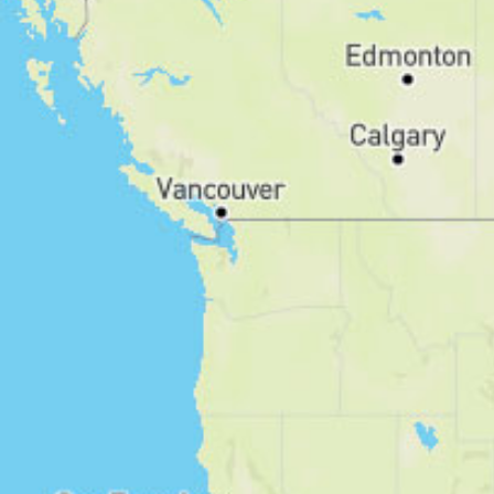
Routentyp
Hin- und Zurück
Rundwanderung
Strecke
Ø Auslastung
stark
moderat
gering
Filter zurücksetzen
14
Routen anzeigen