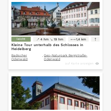
leicht
4 hm
19 hm
1,4 km
Kleine Tour unterhalb des Schlosses in
Heidelberg
Badischer
,
Geo-Naturpark Bergstraße-
Odenwald
Odenwald
auf Karte anzeigen