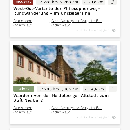
moderat
268 hm
268 hm
9,8 km
West-Ost-Variante der Philosophenweg-
Rundwanderung - im Uhrzeigersinn
Badischer
,
Geo-Naturpark Bergstraße-
Odenwald
Odenwald
auf Karte anzeigen
leicht
206 hm
185 hm
4,4 km
Wandern von der Heidelberger Altstadt zum
Stift Neuburg
Badischer
,
Geo-Naturpark Bergstraße-
Odenwald
Odenwald
auf Karte anzeigen