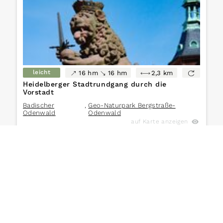
leicht
16 hm
16 hm
2,3 km
Heidelberger Stadtrundgang durch die
Vorstadt
Badischer
,
Geo-Naturpark Bergstraße-
Odenwald
Odenwald
auf Karte anzeigen
leicht
27 hm
27 hm
2,0 km