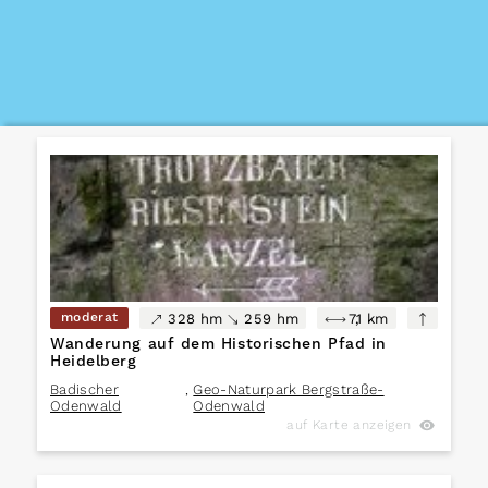
moderat
328 hm
259 hm
7,1 km
Wanderung auf dem Historischen Pfad in
Heidelberg
Badischer
,
Geo-Naturpark Bergstraße-
Odenwald
Odenwald
auf Karte anzeigen