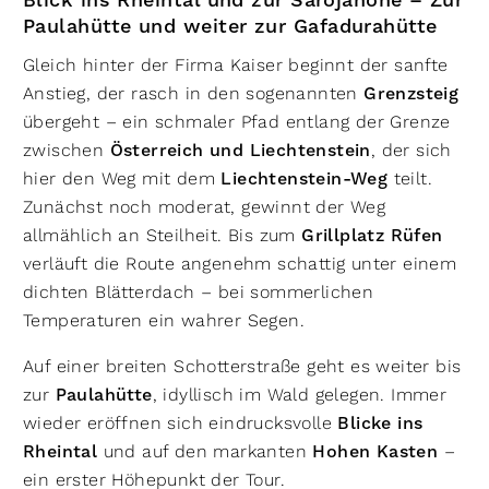
Blick ins Rheintal und zur Sarojahöhe – Zur
Paulahütte und weiter zur Gafadurahütte
Gleich hinter der Firma Kaiser beginnt der sanfte
Anstieg, der rasch in den sogenannten
Grenzsteig
übergeht – ein schmaler Pfad entlang der Grenze
zwischen
Österreich und Liechtenstein
, der sich
hier den Weg mit dem
Liechtenstein-Weg
teilt.
Zunächst noch moderat, gewinnt der Weg
allmählich an Steilheit. Bis zum
Grillplatz Rüfen
verläuft die Route angenehm schattig unter einem
dichten Blätterdach – bei sommerlichen
Temperaturen ein wahrer Segen.
Auf einer breiten Schotterstraße geht es weiter bis
zur
Paulahütte
, idyllisch im Wald gelegen. Immer
wieder eröffnen sich eindrucksvolle
Blicke ins
Rheintal
und auf den markanten
Hohen Kasten
–
ein erster Höhepunkt der Tour.