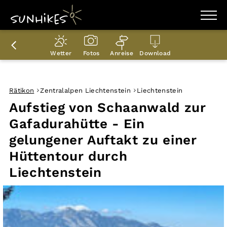
WANDERZIELE
WANDERUNGEN
Wetter
Fotos
Anreise
Download
ENTDECKEN
MAGAZIN
TRAILBOX
PLANER
Rätikon
Zentralalpen Liechtenstein
Liechtenstein
Aufstieg von Schaanwald zur
Gafadurahütte - Ein
gelungener Auftakt zu einer
Hüttentour durch
Liechtenstein