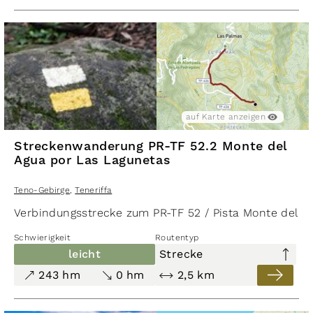
belohnt. Der Abstieg führt einen zurück nach El Palma
auf Karte anzeigen
Streckenwanderung PR-TF 52.2 Monte del
Agua por Las Lagunetas
Teno-Gebirge
,
Teneriffa
Verbindungsstrecke zum PR-TF 52 / Pista Monte del A
Schwierigkeit
Routentyp
leicht
Strecke
243 hm
0 hm
2,5 km