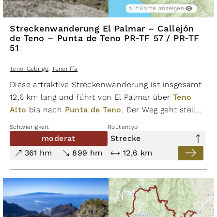
auf Karte anzeigen
Streckenwanderung El Palmar – Callejón
de Teno – Punta de Teno PR-TF 57 / PR-TF
51
Teno-Gebirge
,
Teneriffa
Diese attraktive Streckenwanderung ist insgesamt
12,6 km lang und führt von El Palmar über
Teno
Alto
bis nach
Punta de Teno
. Der Weg geht steil
bergauf und führt durch grüne Bergkämme und
Schwierigkeit
Routentyp
schlängelt sich oberhalb von El Palmar weiter auf
moderat
Strecke
den Berggrat. Hier wechselt der Weg auf einen
361 hm
899 hm
12,6 km
Pfad, der einen bis an die Küste führt und mit
atemberaubenden Ausblicken auf die Schluchten,
das Meer und das Teno Gebirge belohnt. Die
Abschnitte dieser Wanderung verlaufen auf
Waldwegen, Bergkämmen, Schluchten und der