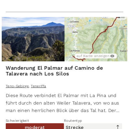
Bild und die Wanderung führt in eine alpine
Abwärtsbewegung. Der Risco Steig ist dabei
besonders anspruchsvoll, da er über Felsen führt
und an einigen Stellen Trittsicherheit und
Schwindelfreiheit von Nöten sind. Doch die Mühe
lohnt sich: An der Küste angekommen, können
erholsame Stunden an den traumhaften Stränden
auf Karte anzeigen
Playa del Fraile oder Playa de las Arenas verbracht w
Wanderung El Palmar auf Camino de
Talavera nach Los Silos
Teno-Gebirge
,
Teneriffa
Diese Route verbindet El Palmar mit La Pina und
führt durch den alten Weiler Talavera, von wo aus
man einen herrlichen Blick über das Tal hat. Der
Weg beginnt am Platz Plaza de Las Libreas in El
Schwierigkeit
Routentyp
Palmar im Ortskern von El Palmar. In der Nähe der
moderat
Strecke