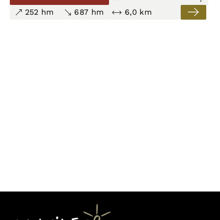
Apotheke zweigt der Wanderweg PR-TF 52.1 ab.
252 hm
687 hm
6,0 km
Dieser führt über den PR-TF 55 nach Los Silos. Der
Weg auf dem Bergrücken gehört zu den schönsten
Wanderwegen auf Teneriffa. Sensationelle
Aussichten und Einblicke in die
Schluchtenlandschaft bleiben einem unterwegs erhal
Die moderate Wanderung von El Palmar über den
Camino de Talavera nach Los Silos ist 6 km lang.
252 Höhenmeter Aufstieg und 687 Höhenmeter
Abstieg sind zu bewältigen.