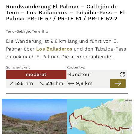
Rundwanderung El Palmar – Callejón de
Teno – Los Bailaderos – Tabaiba-Pass – El
Palmar PR-TF 57 / PR-TF 51 / PR-TF 52.2
Teno-Gebirge
,
Teneriffa
Die Wanderung ist 9,8 km lang und führt von El
Palmar über
Los Bailaderos
und den Tabaiba-Pass
zurück nach El Palmar. Die atemberaubende
Rundwanderung führt von Lorbeerwäldern über
Schwierigkeit
Routentyp
den malerischen Teno Alto zuerst steil bergauf und
moderat
Rundtour
später entspannt über den Bergkamm des
526 hm
526 hm
9,8 km
Baracán. Unterwegs wird man mit Ausblicken auf
die Schluchten, das Meer und das Teno Gebirge
belohnt. Die größten Abschnitte dieser Wanderung
verlaufen auf Pfaden und gepflasterten Wegen
entlang der Bergkämme und bieten ein
unvergessliches Erlebnis für alle Wanderliebhaber.