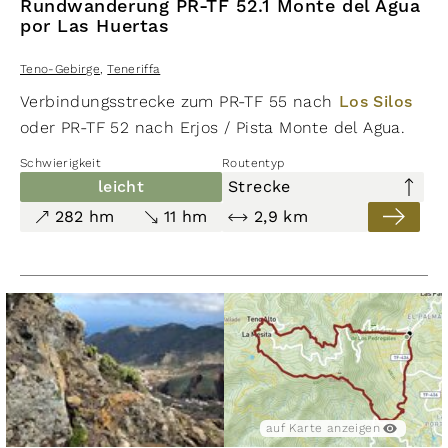
wichtiger Handelspunkt auf Teneriffa war.
Rundwanderung PR-TF 52.1 Monte del Agua
por Las Huertas
Teno-Gebirge
,
Teneriffa
Verbindungsstrecke zum PR-TF 55 nach
Los Silos
oder PR-TF 52 nach Erjos / Pista Monte del Agua.
Schwierigkeit
Routentyp
leicht
Strecke
282 hm
11 hm
2,9 km
auf Karte anzeigen