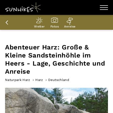
WANDERZIELE
WANDERUNGEN
Wetter
Fotos
Anreise
ENTDECKEN
MAGAZIN
TRAILBOX
PLANER
Abenteuer Harz: Große &
Kleine Sandsteinhöhle im
Heers - Lage, Geschichte und
Anreise
Naturpark Harz
Harz
Deutschland