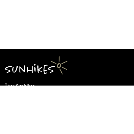
Über Sunhikes
Die Mission von Sunhikes
Warum Sunhikes
Sunhikes Partner
Nutzungsbedingungen
Home
Datenschutz
Sitemap
Datenschutzeinstellungen
Impressum
Cookie Einstellungen