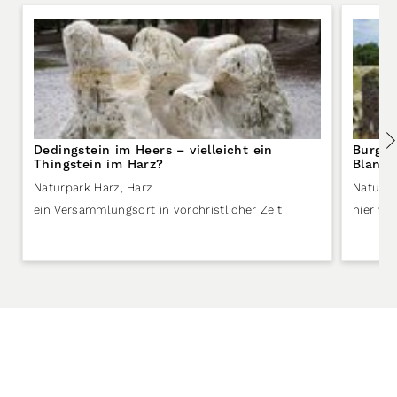
Dedingstein im Heers – vielleicht ein
Burgru
Thingstein im Harz?
Blanke
Naturpark Harz
,
Harz
Naturpa
ein Versammlungsort in vorchristlicher Zeit
hier wo