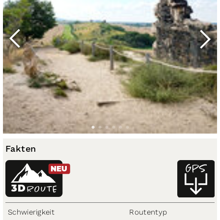
Fakten
NEU
3D
ROUTE
Schwierigkeit
Routentyp