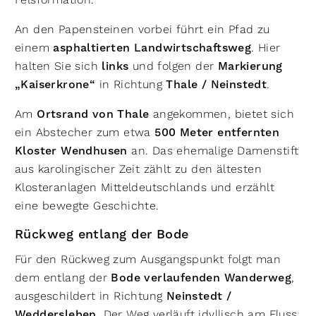
An den Papensteinen vorbei führt ein Pfad zu
einem
asphaltierten Landwirtschaftsweg
. Hier
halten Sie sich
links
und folgen der
Markierung
„Kaiserkrone“
in Richtung
Thale / Neinstedt
.
Am
Ortsrand von Thale
angekommen, bietet sich
ein Abstecher zum etwa
500 Meter entfernten
Kloster Wendhusen
an. Das ehemalige Damenstift
aus karolingischer Zeit zählt zu den ältesten
Klosteranlagen Mitteldeutschlands und erzählt
eine bewegte Geschichte.
Rückweg entlang der Bode
Für den Rückweg zum Ausgangspunkt folgt man
dem entlang der
Bode verlaufenden Wanderweg
,
ausgeschildert in Richtung
Neinstedt /
Weddersleben
. Der Weg verläuft idyllisch am Fluss