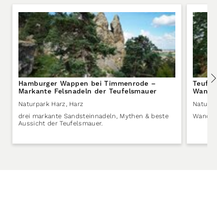
Hamburger Wappen bei Timmenrode –
Teufe
Markante Felsnadeln der Teufelsmauer
Wander
Naturpark Harz
,
Harz
Naturpa
drei markante Sandsteinnadeln, Mythen & beste
Wandern
Aussicht der Teufelsmauer.