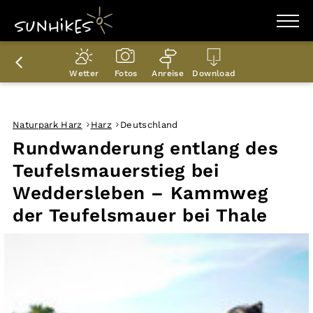
WANDERZIELE
WANDERUNGEN
Wetter
Fotos
Anreise
Download
ENTDECKEN
MAGAZIN
TRAILBOX
PLANER
Naturpark Harz
Harz
Deutschland
Rundwanderung entlang des
Teufelsmauerstieg bei
Weddersleben – Kammweg
der Teufelsmauer bei Thale