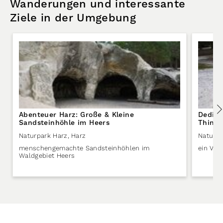
Wanderungen und interessante
Ziele in der Umgebung
Abenteuer Harz: Große & Kleine
Deding
Sandsteinhöhle im Heers
Things
Naturpark Harz
,
Harz
Naturpa
menschengemachte Sandsteinhöhlen im
ein Ver
Waldgebiet Heers