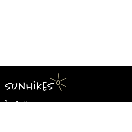
Über Sunhikes
Die Mission von Sunhikes
Warum Sunhikes
Sunhikes Partner
Nutzungsbedingungen