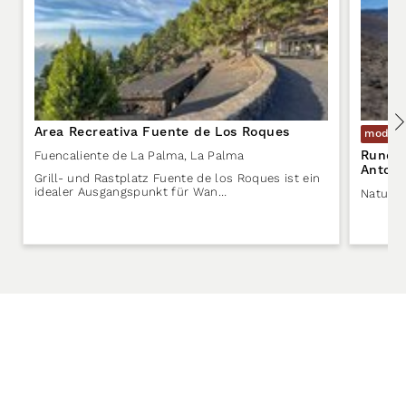
Area Recreativa Fuente de Los Roques
modera
Rundw
Fuencaliente de La Palma
,
La Palma
Antoni
Grill- und Rastplatz Fuente de los Roques ist ein
idealer Ausgangspunkt für Wan…
Naturd