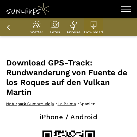
WANDERZIELE
WANDERUNGEN
Wetter
Fotos
Anreise
Download
ENTDECKEN
MAGAZIN
TRAILBOX
PLANER
Download GPS-Track:
Rundwanderung von Fuente de
los Roques auf den Vulkan
Martín
Naturpark Cumbre Vieja
La Palma
Spanien
iPhone / Android