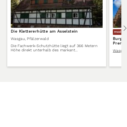
Die Klettererhütte am Asselstein
modera
Burgen
Wasgau
,
Pfälzerwald
Premi
Die Fachwerk-Schutzhütte liegt auf 366 Metern
Höhe direkt unterhalb des markant…
Wasgau