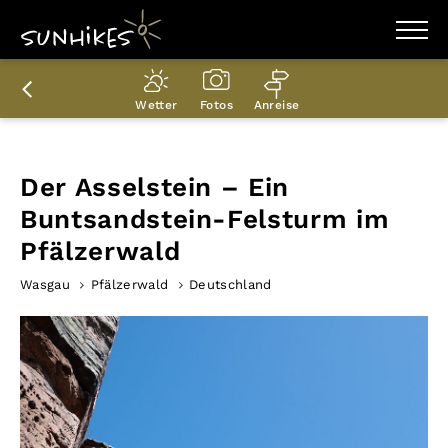
WANDERZIELE
WANDERUNGEN
Wetter
Fotos
Anreise
ENTDECKEN
MAGAZIN
TRAILBOX
PLANER
Der Asselstein – Ein
Buntsandstein-Felsturm im
Pfälzerwald
Wasgau
Pfälzerwald
Deutschland