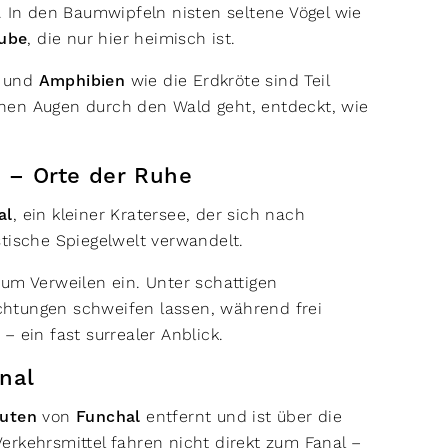
. In den Baumwipfeln nisten seltene Vögel wie
aube
, die nur hier heimisch ist.
und
Amphibien
wie die Erdkröte sind Teil
nen Augen durch den Wald geht, entdeckt, wie
e – Orte der Ruhe
al
, ein kleiner Kratersee, der sich nach
stische Spiegelwelt verwandelt.
um Verweilen ein. Unter schattigen
htungen schweifen lassen, während frei
– ein fast surrealer Anblick.
anal
nuten
von
Funchal
entfernt und ist über die
Verkehrsmittel fahren nicht direkt zum Fanal –