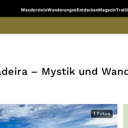
Wanderziele
Wanderungen
Entdecken
Magazin
Trail
deira – Mystik und Wan
1 Fotos