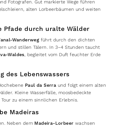
und Fotografen. Gut markierte Wege führen
lschleiern, alten Lorbeerbäumen und weiten
e Pfade durch uralte Wälder
-Fanal-Wanderweg
führt durch den dichten
ern und stillen Tälern. In 3–4 Stunden taucht
lva-Waldes
, begleitet vom Duft feuchter Erde
ng des Lebenswassers
 Hochebene
Paul da Serra
und folgt einem alten
älder. Kleine Wasserfälle, moosbedeckte
Tour zu einem sinnlichen Erlebnis.
rbe Madeiras
eben. Neben dem
Madeira-Lorbeer
wachsen