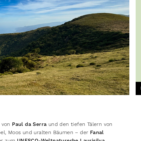
n von
Paul da Serra
und den tiefen Tälern von
ebel, Moos und uralten Bäumen – der
Fanal
der zum
UNESCO-Weltnaturerbe Laurisilva