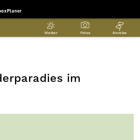
box
Planer
Wetter
Fotos
Anreise
derparadies im