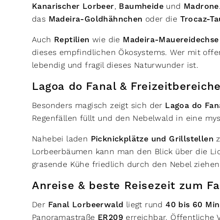
Kanarischer Lorbeer
,
Baumheide
und
Madrone
das
Madeira-Goldhähnchen
oder die
Trocaz-T
Auch
Reptilien
wie die
Madeira-Mauereidechse
dieses empfindlichen Ökosystems. Wer mit offe
lebendig und fragil dieses Naturwunder ist.
Lagoa do Fanal & Freizeitbereich
Besonders magisch zeigt sich der
Lagoa do Fan
Regenfällen füllt und den Nebelwald in eine my
Nahebei laden
Picknickplätze und Grillstellen
z
Lorbeerbäumen kann man den Blick über die Lic
grasende Kühe friedlich durch den Nebel ziehen 
Anreise & beste Reisezeit zum F
Der
Fanal Lorbeerwald
liegt rund
40 bis 60 Mi
Panoramastraße
ER209
erreichbar. Öffentliche 