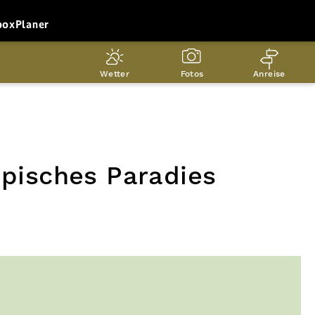
box
Planer
Wetter
Fotos
Anreise
opisches Paradies