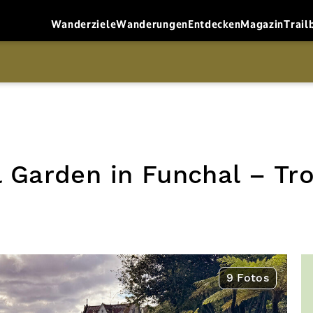
Wanderziele
Wanderungen
Entdecken
Magazin
Trail
 Garden in Funchal – Tr
9 Fotos