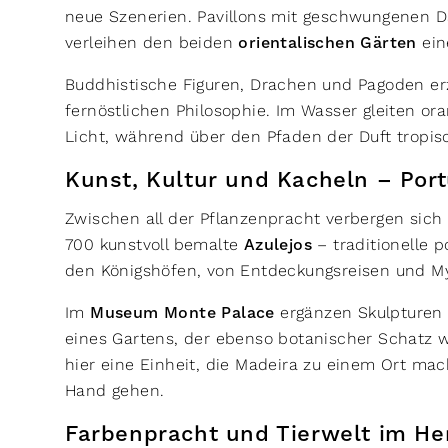
neue Szenerien. Pavillons mit geschwungenen D
verleihen den beiden
orientalischen Gärten
ein
Buddhistische Figuren, Drachen und Pagoden erz
fernöstlichen Philosophie. Im Wasser gleiten o
Licht, während über den Pfaden der Duft tropi
Kunst, Kultur und Kacheln – Por
Zwischen all der Pflanzenpracht verbergen sich 
700 kunstvoll bemalte
Azulejos
– traditionelle 
den Königshöfen, von Entdeckungsreisen und M
Im
Museum Monte Palace
ergänzen Skulpturen 
eines Gartens, der ebenso botanischer Schatz wie
hier eine Einheit, die Madeira zu einem Ort m
Hand gehen.
Farbenpracht und Tierwelt im H