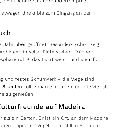
, die Funchal seit Jahrhunderten prägt.
 Mietwagen direkt bis zum Eingang an der
such
e Jahr über geöffnet. Besonders schön zeigt
rchideen in voller Blüte stehen. Früh am
phäre ruhig, das Licht weich und ideal für
ng und festes Schuhwerk – die Wege sind
er Stunden
sollte man einplanen, um die Vielfalt
he zu genießen.
 Kulturfreunde auf Madeira
r als ein Garten. Er ist ein Ort, an dem Madeira
ischen tropischer Vegetation, stillen Seen und