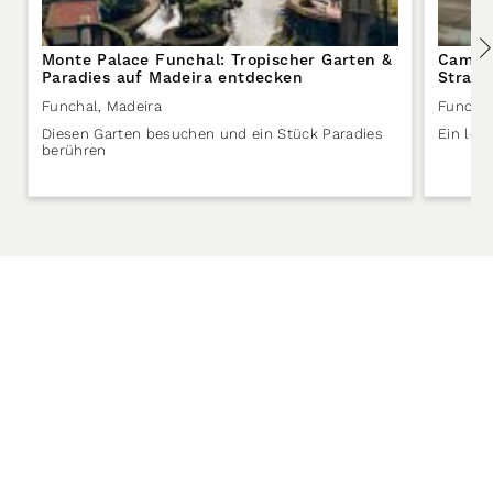
Monte Palace Funchal: Tropischer Garten &
Caminh
Paradies auf Madeira entdecken
Straße
Funchal
,
Madeira
Funcha
Diesen Garten besuchen und ein Stück Paradies
Ein leb
berühren