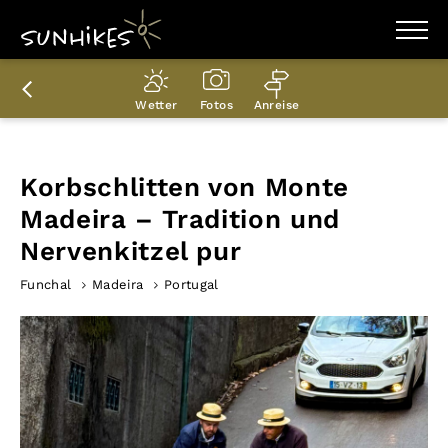
WANDERZIELE
WANDERUNGEN
Wetter
Fotos
Anreise
ENTDECKEN
MAGAZIN
TRAILBOX
PLANER
Korbschlitten von Monte
Madeira – Tradition und
Nervenkitzel pur
Funchal
Madeira
Portugal