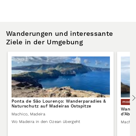
Wanderungen und interessante
Ziele in der Umgebung
Ponta de São Lourenço: Wanderparadies &
moder
Naturschutz auf Madeiras Ostspitze
Wander
d’Abra
Machico
,
Madeira
Wo Madeira in den Ozean übergeht
Machic