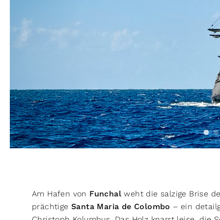
Am Hafen von
Funchal
weht die salzige Brise de
prächtige
Santa Maria de Colombo
– ein detai
Christoph Kolumbus. Das Holz knarrt leise, die S