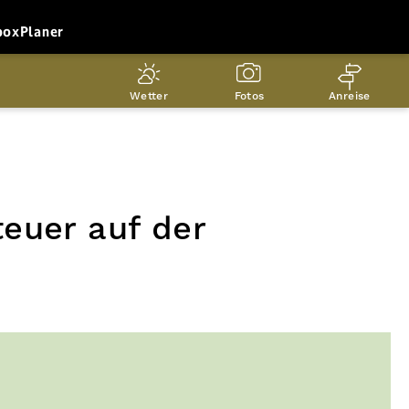
box
Planer
Wetter
Fotos
Anreise
euer auf der