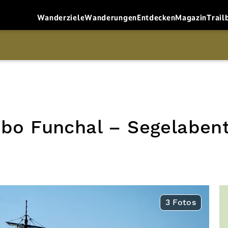
Wanderziele
Wanderungen
Entdecken
Magazin
Trail
bo Funchal – Segelabent
3 Fotos