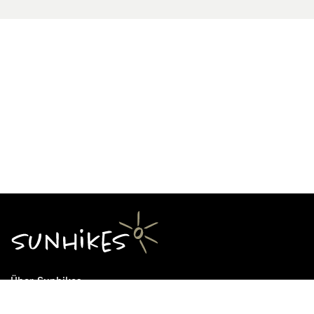
Über Sunhikes
Die Mission von Sunhikes
Warum Sunhikes