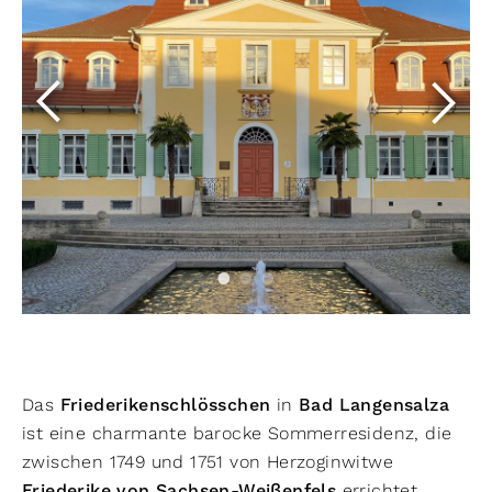
Das
Friederikenschlösschen
in
Bad Langensalza
ist eine charmante barocke Sommerresidenz, die
zwischen 1749 und 1751 von Herzoginwitwe
Friederike von Sachsen-Weißenfels
errichtet