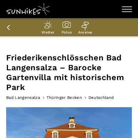
WANDERZIELE
WANDERUNGEN
Wetter
Fotos
Anreise
ENTDECKEN
MAGAZIN
TRAILBOX
PLANER
Friederikenschlösschen Bad
Langensalza – Barocke
Gartenvilla mit historischem
Park
Bad Langensalza
Thüringer Becken
Deutschland