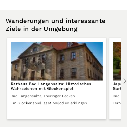
Wanderungen und interessante
Ziele in der Umgebung
Rathaus Bad Langensalza: Historisches
Japani
Wahrzeichen mit Glockenspiel
Garten
Bad Langensalza
,
Thüringer Becken
Bad La
Ein Glockenspiel lässt Melodien erklingen
Fernöst