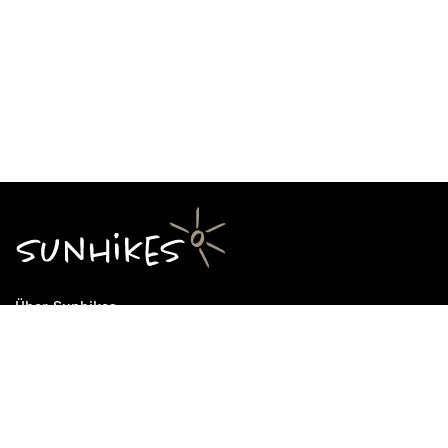
Über Sunhikes
Die Mission von Sunhikes
Warum Sunhikes
Sunhikes Partner
Nutzungsbedingungen
Home
Datenschutz
Sitemap
Datenschutzeinstellungen