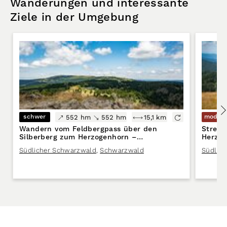
Wanderungen und interessante
Ziele in der Umgebung
schwer
modera
552 hm
552 hm
15,1 km
Wandern vom Feldbergpass über den
Streck
Silberberg zum Herzogenhorn –
Herzog
Anspruchsvolle Schwarzwaldrunde
Panora
Südlicher Schwarzwald
,
Schwarzwald
Südlic