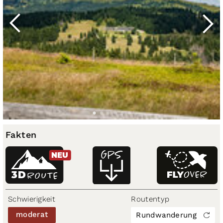
Fakten
NEU
3D
ROUTE
Schwierigkeit
Routentyp
moderat
Rundwanderung