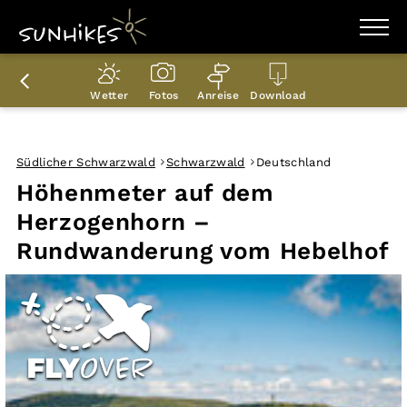
WANDERZIELE
WANDERUNGEN
Wetter
Fotos
Anreise
Download
ENTDECKEN
MAGAZIN
TRAILBOX
PLANER
Südlicher Schwarzwald
Schwarzwald
Deutschland
Höhenmeter auf dem
Herzogenhorn –
Rundwanderung vom Hebelhof