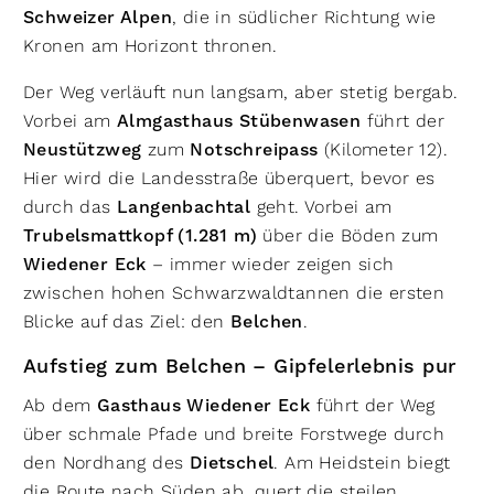
Schweizer Alpen
, die in südlicher Richtung wie
Kronen am Horizont thronen.
Der Weg verläuft nun langsam, aber stetig bergab.
Vorbei am
Almgasthaus Stübenwasen
führt der
Neustützweg
zum
Notschreipass
(Kilometer 12).
Hier wird die Landesstraße überquert, bevor es
durch das
Langenbachtal
geht. Vorbei am
Trubelsmattkopf (1.281 m)
über die Böden zum
Wiedener Eck
– immer wieder zeigen sich
zwischen hohen Schwarzwaldtannen die ersten
Blicke auf das Ziel: den
Belchen
.
Aufstieg zum Belchen – Gipfelerlebnis pur
Ab dem
Gasthaus Wiedener Eck
führt der Weg
über schmale Pfade und breite Forstwege durch
den Nordhang des
Dietschel
. Am Heidstein biegt
die Route nach Süden ab, quert die steilen