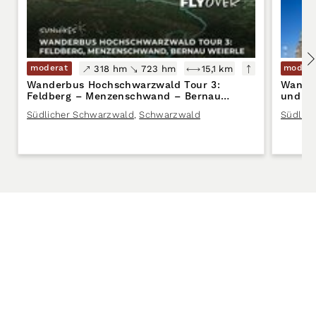
moderat
modera
318 hm
723 hm
15,1 km
Wanderbus Hochschwarzwald Tour 3:
Wander
Feldberg – Menzenschwand – Bernau
und F
Weierle
Südlicher Schwarzwald
,
Schwarzwald
Südlic