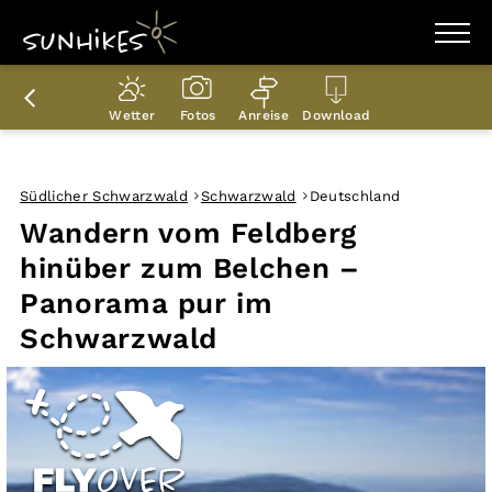
WANDERZIELE
WANDERUNGEN
Wetter
Fotos
Anreise
Download
ENTDECKEN
MAGAZIN
TRAILBOX
PLANER
Südlicher Schwarzwald
Schwarzwald
Deutschland
Wandern vom Feldberg
hinüber zum Belchen –
Panorama pur im
Schwarzwald