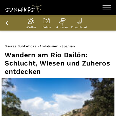
WANDERZIELE
WANDERUNGEN
Wetter
Fotos
Anreise
Download
ENTDECKEN
MAGAZIN
TRAILBOX
PLANER
Sierras Subbéticas
Andalusien
Spanien
Wandern am Río Bailón:
Schlucht, Wiesen und Zuheros
entdecken