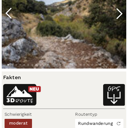
Fakten
NEU
3D
ROUTE
Schwierigkeit
Routentyp
moderat
Rundwanderung