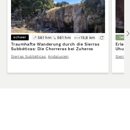
schwer
leicht
561 hm
561 hm
15,6 km
Traumhafte Wanderung durch die Sierras
Erlebn
Subbéticas: Die Chorreras bei Zuheros
Uhu un
Provin
Sierras Subbéticas
,
Andalusien
Sierras