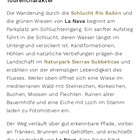
Tourencharakter
Die Wanderung durch die
Schlucht Río Bailón
und
die grünen Wiesen von
La Nava
beginnt am
Parkplatz am Schluchteingang. Ein sanfter Aufstieg
führt in die Schlucht, deren Wasser längst im
Untergrund versickert ist. Karstformationen,
Höhlen und natürliche Vertiefungen prägen die
Landschaft im
Naturpark Sierras Subbéticas
und
erzählen von der ehemaligen Lebendigkeit des
Flusses. Weiter oben öffnet sich eine Wiese im
mediterranen Wald mit Steineichen, Korkeichen,
Buchen, Moosen und Flechten. Ruinen alter
Bauernhöfe und eine Eiche mit Loch im Stamm
laden zu Fotomotiven ein.
Der Weg verläuft über gut erkennbare Pfade, vorbei
an Tränken, Brunnen und Gehöften, und erschließt
die Landschaft von
. Eine Route führt