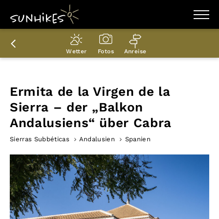
WANDERZIELE
WANDERUNGEN
Wetter
Fotos
Anreise
ENTDECKEN
MAGAZIN
TRAILBOX
PLANER
Ermita de la Virgen de la
Sierra – der „Balkon
Andalusiens“ über Cabra
Sierras Subbéticas
Andalusien
Spanien