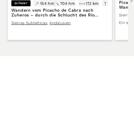
Picach
schwer
154 hm
704 hm
17,1 km
Wander
Wandern vom Picacho de Cabra nach
Zuheros – durch die Schlucht des Río
Sierras
Bailón in den Sierras Subbéticas
Ein ech
Sierras Subbéticas
,
Andalusien