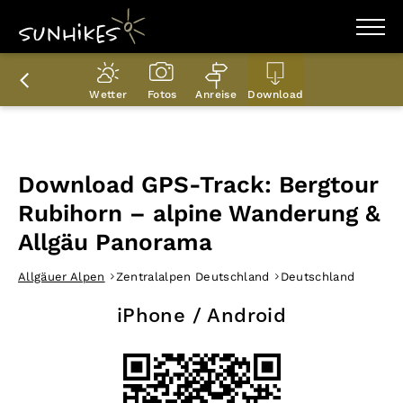
WANDERZIELE
WANDERUNGEN
Wetter
Fotos
Anreise
Download
ENTDECKEN
MAGAZIN
TRAILBOX
PLANER
Download GPS-Track: Bergtour
Rubihorn – alpine Wanderung &
Allgäu Panorama
Allgäuer Alpen
Zentralalpen Deutschland
Deutschland
iPhone / Android