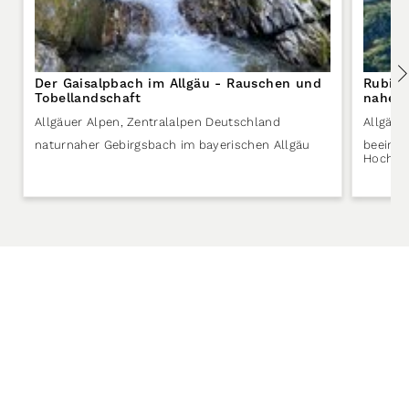
Der Gaisalpbach im Allgäu - Rauschen und
Rubiho
Tobellandschaft
nahe O
Allgäuer Alpen
,
Zentralalpen Deutschland
Allgäue
naturnaher Gebirgsbach im bayerischen Allgäu
beeindr
Hochalp