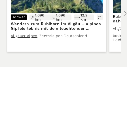
1.096
1.096
12,2
Rubiho
schwer
hm
hm
km
nahe O
Wandern zum Rubihorn im Allgäu – alpines
Gipfelerlebnis mit dem leuchtenden
Allgäue
Gaisalpsee
beeindr
Allgäuer Alpen
,
Zentralalpen Deutschland
Hochalp