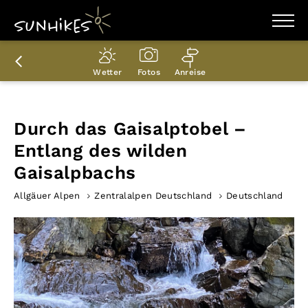
WANDERZIELE
WANDERUNGEN
Wetter
Fotos
Anreise
ENTDECKEN
MAGAZIN
TRAILBOX
PLANER
Durch das Gaisalptobel –
Entlang des wilden
Gaisalpbachs
Allgäuer Alpen
Zentralalpen Deutschland
Deutschland