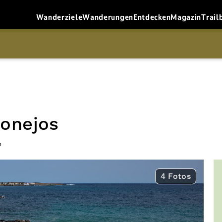
Wanderziele
Wanderungen
Entdecken
Magazin
Trail
Conejos
n
4 Fotos