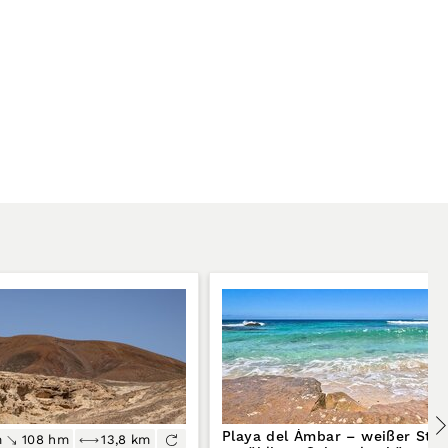
Playa del Ámbar – weißer Str
m
108 hm
13,8 km