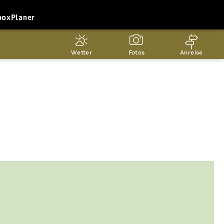
box
Planer
Wetter
Fotos
Anreise