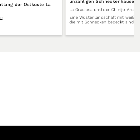
unzähligen Schneckenhäusern
tlang der Ostküste La
La Graciosa und der Chinijo-Archip
Eine Wüstenlandschaft mit weiße
te
die mit Schnecken bedeckt sind