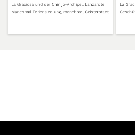
La Graciosa und der Chinijo-Archipel
,
Lanzarote
La Grac
Manchmal Feriensiedlung, manchmal Geisterstadt
Geschü