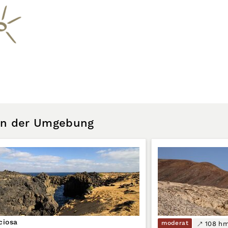
 in der Umgebung
ciosa
moderat
108 h