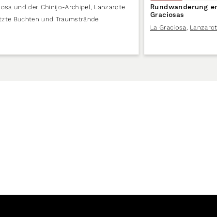
Rundwanderung en
iosa und der Chinijo-Archipel
,
Lanzarote
Graciosas
tzte Buchten und Traumstrände
La Graciosa
,
Lanzaro