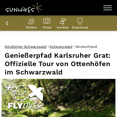
WANDERZIELE
WANDERUNGEN
Wetter
Fotos
Anreise
Download
ENTDECKEN
MAGAZIN
TRAILBOX
PLANER
Nördlicher Schwarzwald
Schwarzwald
Deutschland
Genießerpfad Karlsruher Grat:
Offizielle Tour von Ottenhöfen
im Schwarzwald