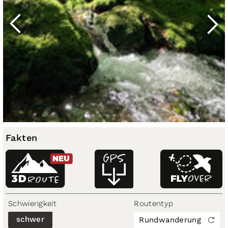
Fakten
NEU
3D
ROUTE
Schwierigkeit
Routentyp
schwer
Rundwanderung