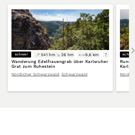
schwer
schwe
541 hm
26 hm
6,6 km
Wanderung Edelfrauengrab über Karlsruher
Rundw
Grat zum Ruhestein
Karlsr
Nördlicher Schwarzwald
,
Schwarzwald
Nördli