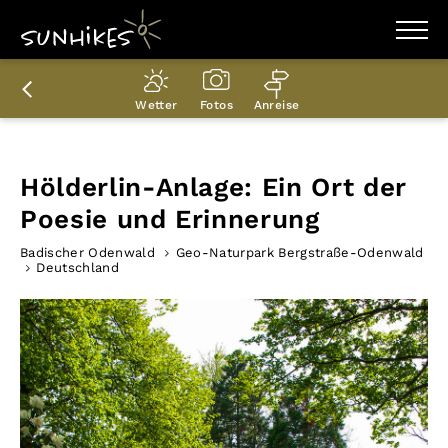
WANDERZIELE
WANDERUNGEN
Wetter
Fotos
Anreise
ENTDECKEN
MAGAZIN
TRAILBOX
PLANER
Hölderlin-Anlage: Ein Ort der
Poesie und Erinnerung
Badischer Odenwald
Geo-Naturpark Bergstraße-Odenwald
Deutschland