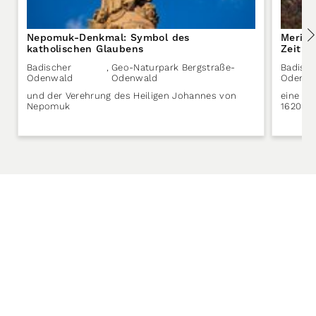
Nepomuk-Denkmal: Symbol des
Merian
katholischen Glaubens
Zeit
Badischer
,
Geo-Naturpark Bergstraße-
Badisch
Odenwald
Odenwald
Odenwa
und der Verehrung des Heiligen Johannes von
eine hi
Nepomuk
1620