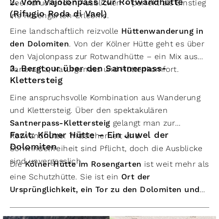
2. Vom Vajolonpass zur Rotwandhütte
beeindruckenden Ausblicken – perfekt als Einstieg
(Rifugio Roda di Vael)
ins Rosengarten-Erlebnis.
Eine landschaftlich reizvolle
Hüttenwanderung in
den Dolomiten
. Von der Kölner Hütte geht es über
den Vajolonpass zur Rotwandhütte – ein Mix aus
3. Bergtour über den Santnerpass-
Panorama, Naturgenuss und Hüttenkomfort.
Klettersteig
Eine anspruchsvolle Kombination aus Wanderung
und Klettersteig. Über den spektakulären
Santnerpass-Klettersteig
gelangt man zur
Fazit: Kölner Hütte – Ein Juwel der
Rotwandhütte. Trittsicherheit und
Dolomiten
Schwindelfreiheit sind Pflicht, doch die Ausblicke
sind unvergesslich.
Die
Kölner Hütte im Rosengarten
ist weit mehr als
eine Schutzhütte. Sie ist ein
Ort der
Ursprünglichkeit, ein Tor zu den Dolomiten und
ein Refugium der Seele
.
Ob Wanderung, Klettersteig oder einfach stilles