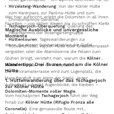
Hirzelsteig-Wanderung
: Von der Kölner Hütte
zum Karerpass, zur Paolina-Hütte und zum
Wer hier aufbricht, erlebt die Dolomiten in all ihren
Christomannos-Denkmal
Facetten – von stillen Wegen bis zu schroffen Kletter
Tschagerjoch-Überquerung
: Querung des
Magische Ausblicke und unvergessliche
Hauptkamms der Rosengartengruppe
Momente
Hüttentouren
: Tageswanderungen zur
Wenn die ersten Sonnenstrahlen die Gipfel
Rotwandhütte, Vajolet-Hütte oder Grasleitenpasshü
vergolden oder die Abendsonne die Felsen zum
Glühen bringt, versteht man, warum die
Kölner
Wandertipp: Drei Touren rund um die Kölner
Hütte
mehr als nur ein Rastplatz ist.
Hütte
Die Panoramaterrasse wird zum Logenplatz, die
klare Bergluft zum Atem der Seele. Jeder
1. Hüttenwanderung über das Tschagerjoch
Aufenthalt schenkt Augenblicke, die bleiben –
zur Kölner Hütte
Dolomiten-Momente voller Magie
.
Vom hochalpinen
Tschagerjoch
führt der Weg
hinab zur
Kölner Hütte (Rifugio Fronza alle
Coronelle)
. Eine genussvolle Route mit