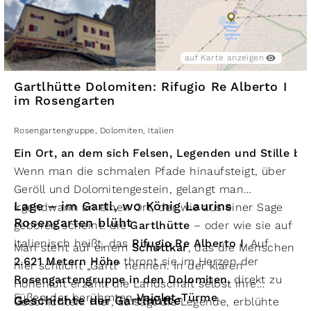
in perfekter Harmonie.
auf Karte anzeigen
Gartlhütte Dolomiten: Rifugio Re Alberto I
im Rosengarten
Rosengartengruppe
,
Dolomiten
,
Italien
Ein Ort, an dem sich Felsen, Legenden und Stille b
Wenn man die schmalen Pfade hinaufsteigt, über
Geröll und Dolomitengestein, gelangt man
Lage – im Gartl, wo König Laurins
irgendwann an einen Ort, der wie aus einer Sage
Rosengarten blüht
geboren scheint: die
Gartlhütte
– oder wie sie auf
Italienisch heißt, das
Rifugio Re Alberto I
. Auf
Man steht auf einem
Schuttkar
, das die Menschen
2.621 Metern Höhe
thront sie im Herzen der
hier schlicht „Gartl“ nennen. In der klaren
Rosengartengruppe in den Dolomiten
, direkt zu
Höhenluft erzählt die Landschaft selbst ihre
Füßen der berühmten
Vajolet-Türme
.
Geschichte der Gartlhütte
Geschichten: Hier, so sagt die Legende, erblühte