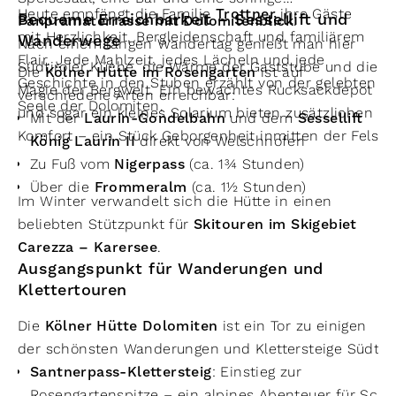
Heute empfängt die Familie
Trottner
ihre Gäste
Bequeme Erreichbarkeit – Sessellift und
Panoramaterrasse mit Dolomitenblick
.
mit Herzlichkeit, Bergleidenschaft und familiärem
Wanderwege
Nach einem langen Wandertag genießt man hier
Flair. Jede Mahlzeit, jedes Lächeln und jede
Südtiroler Küche, die Wärme der Gaststube und die
Die
Kölner Hütte im Rosengarten
ist auf
Geschichte in den Stuben erzählt von der gelebten
Magie der Bergwelt. Ein bewachtes Rucksackdepot
verschiedene Arten erreichbar:
Seele der Dolomiten.
und sogar ein kleines Solarium bieten zusätzlichen
Mit der
Laurin-Gondelbahn
und dem
Sessellift
Komfort – ein Stück Geborgenheit inmitten der Felse
König Laurin II
direkt von Welschnofen
Zu Fuß vom
Nigerpass
(ca. 1¾ Stunden)
Über die
Frommeralm
(ca. 1½ Stunden)
Im Winter verwandelt sich die Hütte in einen
beliebten Stützpunkt für
Skitouren im Skigebiet
Carezza – Karersee
.
Ausgangspunkt für Wanderungen und
Klettertouren
Die
Kölner Hütte Dolomiten
ist ein Tor zu einigen
der schönsten Wanderungen und Klettersteige Südtiro
Santnerpass-Klettersteig
: Einstieg zur
Rosengartenspitze – ein alpines Abenteuer für Sch