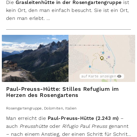
Die
Grasleitenhütte in der Rosengartengruppe
ist
kein Ort, den man einfach besucht. Sie ist ein Ort,
den man erlebt.
Ein Rückzugsort voller Geschichte, Stille und
Ursprünglichkeit – und ein Ausgangspunkt zu
einigen der schönsten Wanderungen und
Klettertouren der Dolomiten.
auf Karte anzeigen
Paul-Preuss-Hütte: Stilles Refugium im
Herzen des Rosengartens
Rosengartengruppe
,
Dolomiten
,
Italien
Man erreicht die
Paul-Preuss-Hütte (2.243 m)
–
auch
Preusshütte
oder
Rifugio Paul Preuss
genannt
– nach einem Anstieg, der einen Schritt für Schritt