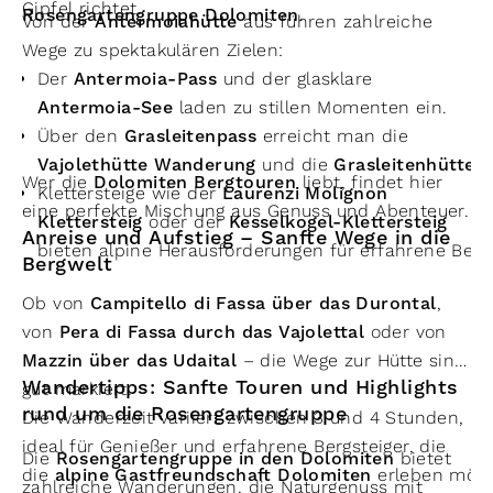
Gipfel richtet.
Rosengartengruppe Dolomiten
.
Von der
Antermoiahütte
aus führen zahlreiche
Wege zu spektakulären Zielen:
Der
Antermoia-Pass
und der glasklare
Antermoia-See
laden zu stillen Momenten ein.
Über den
Grasleitenpass
erreicht man die
Vajolethütte Wanderung
und die
Grasleitenhütte
.
Wer die
Dolomiten Bergtouren
liebt, findet hier
Klettersteige wie der
Laurenzi Molignon
eine perfekte Mischung aus Genuss und Abenteuer.
Klettersteig
oder der
Kesselkogel-Klettersteig
Anreise und Aufstieg – Sanfte Wege in die
bieten alpine Herausforderungen für erfahrene Berg
Bergwelt
Ob von
Campitello di Fassa über das Durontal
,
von
Pera di Fassa durch das Vajolettal
oder von
Mazzin über das Udaital
– die Wege zur Hütte sind
Wandertipps: Sanfte Touren und Highlights
gut markiert.
rund um die Rosengartengruppe
Die Wanderzeit variiert zwischen 3 und 4 Stunden,
ideal für Genießer und erfahrene Bergsteiger, die
Die
Rosengartengruppe in den Dolomiten
bietet
die
alpine Gastfreundschaft Dolomiten
erleben möc
zahlreiche Wanderungen, die Naturgenuss mit