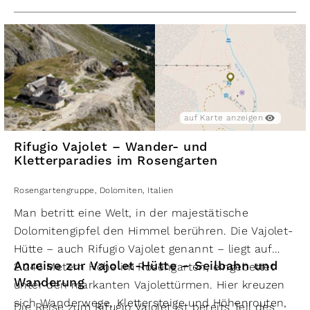
spektakuläre Felslandschaften führt zur
Rotwandhütte
, wo man sich mit regionalen
Spezialitäten stärken kann.
Tipp: Touren individuell kombinieren
Alle drei Touren lassen sich je nach Kondition und
Zeit verbinden. So erlebt man die
Rosengartengruppe
von sanften Wanderwegen bis
auf Karte anzeigen
zu anspruchsvollen
Klettersteigen Dolomiten
–
Rifugio Vajolet – Wander- und
ein perfektes Erlebnis für jeden Bergfreund.
Kletterparadies im Rosengarten
Rosengartengruppe
,
Dolomiten
,
Italien
Man betritt eine Welt, in der majestätische
Dolomitengipfel den Himmel berühren. Die Vajolet-
Hütte – auch Rifugio Vajolet genannt – liegt auf
Anreise zur Vajolet-Hütte – Seilbahn und
2.246 Metern Höhe im Rosengarten, eingebettet
Wanderung
unter den markanten Vajolettürmen. Hier kreuzen
sich Wanderwege, Klettersteige und Höhenrouten,
Die Reise zum Rifugio Vajolet ist bereits Teil des