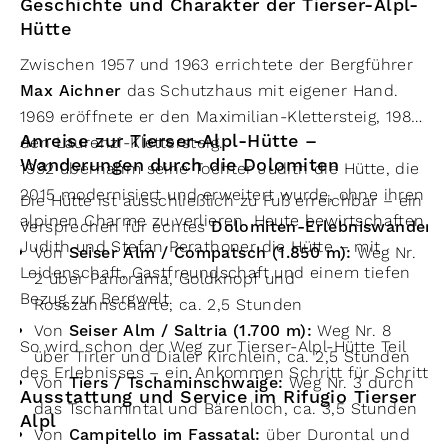
Geschichte und Charakter der Tierser-Alpl-
Hütte
Zwischen 1957 und 1963 errichtete der Bergführer
Max Aichner
das Schutzhaus mit eigener Hand.
1969 eröffnete er den Maximilian-Klettersteig, 1986
Anreise zur Tierser-Alpl-Hütte –
den Laurenzi-Klettersteig.
Wanderungen durch die Dolomiten
1992 übernahm seine Tochter Judith die Hütte, die
2015 modernisiert und erweitert wurde, ohne ihren
Die Hütte ist ausschließlich zu Fuß erreichbar – ein
alpinen Charme zu verlieren. Heute bewirtschaften
Versprechen für echtes
Dolomiten-Erlebniswandern
Judith und Stefan Perathoner die Hütte – mit
Von
Seiser Alm / Compatsch (1.850 m):
Weg Nr.
Leidenschaft, Gastfreundschaft und einem tiefen
2 über Panorama, Goldknopf und
Bezug zur Bergwelt.
Rosszahnscharte, ca. 2,5 Stunden
Von
Seiser Alm / Saltria (1.700 m):
Weg Nr. 8
So wird schon der Weg zur Tierser-Alpl-Hütte Teil
über Tirler und Dialer Kirchlein, ca. 2,5 Stunden
des Erlebnisses – ein Ankommen Schritt für Schritt.
Von
Tiers / Tschaminschwaige:
Weg Nr. 3 durch
Ausstattung und Service im Rifugio Tierser
das Tschamintal und Bärenloch, ca. 3,5 Stunden
Alpl
Von
Campitello im Fassatal:
über Durontal und