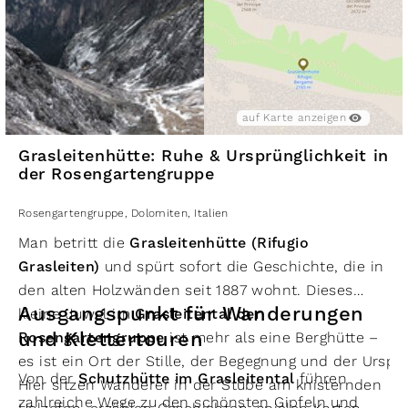
Genießen auf der Panoramaterrasse – hier oben
findet man Momente, die bleiben.
auf Karte anzeigen
Grasleitenhütte: Ruhe & Ursprünglichkeit in
der Rosengartengruppe
Rosengartengruppe
,
Dolomiten
,
Italien
Man betritt die
Grasleitenhütte (Rifugio
Grasleiten)
und spürt sofort die Geschichte, die in
den alten Holzwänden seit 1887 wohnt. Dieses
Ausgangspunkt für Wanderungen
kleine Juwel im
Grasleitental der
und Klettertouren
Rosengartengruppe
ist mehr als eine Berghütte –
es ist ein Ort der Stille, der Begegnung und der Urspr
Von der
Schutzhütte im Grasleitental
führen
Hier sitzen Wanderer in der Stube am knisternden
zahlreiche Wege zu den schönsten Gipfeln und