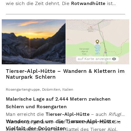
wie sich die Zeit dehnt. Die
Rotwandhütte
ist
mehr als nur ein Stützpunkt – sie ist ein Ort, an
dem man verweilt, Geschichten hört und das Herz
der Dolomiten schlägt.
auf Karte anzeigen
Tierser-Alpl-Hütte – Wandern & Klettern im
Naturpark Schlern
Rosengartengruppe
,
Dolomiten
,
Italien
Malerische Lage auf 2.444 Metern zwischen
Schlern und Rosengarten
Man erreicht die
Tierser-Alpl-Hütte
– auch
Rifugio
Wandern rund um die Tierser-Alpl-Hütte –
Tierser Alpl
genannt – auf 2.444 Metern Höhe. Sie
Vielfalt der Dolomiten
liegt eingebettet auf dem Sattel des Tierser Alpl,