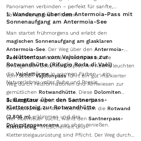
Panoramen verbinden – perfekt für sanfte,
1. Wanderung über den Antermoia-Pass mit
abwechslungsreiche Routen.
Sonnenaufgang am Antermoia-See
Man startet frühmorgens und erlebt den
magischen Sonnenaufgang am glasklaren
Antermoia-See
. Der Weg über den
Antermoia-
2. Hüttentour vom Vajolonpass zur
Pass
bietet spektakuläre Ausblicke auf die
Rotwandhütte (Rifugio Roda di Vaèl)
umliegenden Dolomiten-Gipfel. Am Abend leuchten
die
Vajolettürme
in warmen Farben – ein
Vom stillen
Vajolonpass
führt ein gut markierter
Naturerlebnis voller Ruhe und Poesie.
Weg durch Felsformationen und Almwiesen zur
gemütlichen
Rotwandhütte
. Diese
Dolomiten
3. Bergtour über den Santnerpass-
Schutzhütte
eignet sich bestens für
Klettersteig zur Rotwandhütte
Genusswanderer. Wer möchte, kann die
Rotwand
(2.806 m)
erklimmen und das
Wer Abenteuer sucht, wählt den
Santnerpass-
Dolomitenpanorama
von oben genießen.
Klettersteig
. Trittsicherheit und
Klettersteigausrüstung sind Pflicht. Der Weg durch