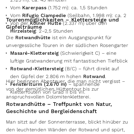
Vom
Karerpass
(1.752 m): ca. 1,5 Stunden
Vom
Rifugio Ciampedie
(Seilbahn, 1.998 m): ca. 2 
Tourenmöglichkeiten – Klettersteige und
Von der
Kölner Hütte
(2.337 m) über den
Gipfelträume
Hirzelsteig
: 2–2,5 Stunden
Die
Rotwandhütte
ist ein Ausgangspunkt für
unvergessliche Touren in der südlichen Rosengarteng
Masaré-Klettersteig
(Schwierigkeit C) – eine
luftige Gratwanderung mit fantastischen Tiefblicke
Rotwand-Klettersteig
(B/C) – führt direkt auf
den Gipfel der 2.806 m hohen
Rotwand
.
Hier beginnen Abenteuer, die man nicht vergisst –
Fensterlturm (2.670 m)
– spannende
von der gemütlichen Hüttentour bis zur
Kletterrouten von Grad II bis VII.
anspruchsvollen Dolomitenkletterei.
Rotwandhütte – Treffpunkt von Natur,
Geschichte und Bergleidenschaft
Man sitzt auf der Sonnenterrasse, blickt hinüber zu
den leuchtenden Wänden der Rotwand und spürt,