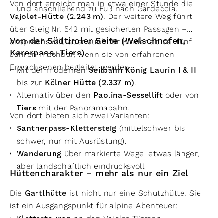
Von dort erreicht man in etwa einer Stunde die
und anschließend zu Fuß nach Gardeccia.
Vajolet-Hütte (2.243 m)
. Der weitere Weg führt
über Steig Nr. 542 mit gesicherten Passagen –
Von der Südtiroler Seite (Welschnofen,
anspruchsvoll, aber auch für Kinder ab ca. fünf
Karerpass, Tiers)
Jahren machbar, wenn sie von erfahrenen
Erwachsenen begleitet werden.
Mit der modernen
Seilbahn König Laurin I & II
bis zur
Kölner Hütte (2.337 m)
.
Alternativ über den
Paolina-Sessellift
oder von
Tiers
mit der Panoramabahn.
Von dort bieten sich zwei Varianten:
Santnerpass-Klettersteig
(mittelschwer bis
schwer, nur mit Ausrüstung).
Wanderung
über markierte Wege, etwas länger,
aber landschaftlich eindrucksvoll.
Hüttencharakter – mehr als nur ein Ziel
Die
Gartlhütte
ist nicht nur eine Schutzhütte. Sie
ist ein Ausgangspunkt für alpine Abenteuer: