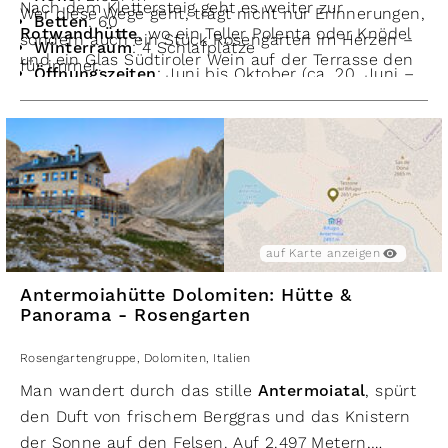
Nach dem Klettersteig geht es weiter zur
Wer diese Wege geht, trägt nicht nur Erinnerungen,
Betten
: 60
Rotwandhütte
, wo ein Teller Polenta oder Knödel
sondern auch ein Stück Rosengarten im Herzen –
Winterraum
: 4 Schlafplätze
und ein Glas Südtiroler Wein auf der Terrasse den
für immer.
Öffnungszeiten
: Juni bis Oktober (ca. 20. Juni –
perfekten Abschluss bieten.
20. September regulär bewirtschaftet)
Kontakt
: Valeria & Stefan Pallotta
Tel: +39 334 724 66 98
Mail:
info@rifugiorealberto.com
auf Karte anzeigen
Antermoiahütte Dolomiten: Hütte &
Panorama - Rosengarten
Rosengartengruppe
,
Dolomiten
,
Italien
Man wandert durch das stille
Antermoiatal
, spürt
den Duft von frischem Berggras und das Knistern
der Sonne auf den Felsen. Auf 2.497 Metern,