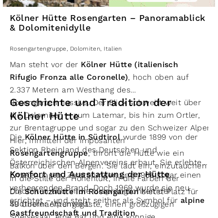
Kölner Hütte Rosengarten – Panoramablick
& Dolomitenidylle
Rosengartengruppe
,
Dolomiten
,
Italien
Man steht vor der
Kölner Hütte (italienisch
Rifugio Fronza alle Coronelle)
, hoch oben auf
2.337 Metern am Westhang des
Geschichte und Tradition der
Rosengartenmassivs. Der Blick schweift weit über
Kölner Hütte
die Dolomiten – zum Latemar, bis hin zum Ortler,
zur Brentagruppe und sogar zu den Schweizer Alpen.
Die
Kölner Hütte in Südtirol
wurde 1899 von der
Hier, inmitten der imposanten
Sektion Rheinland des Deutschen und
Rosengartengruppe
, thront die Hütte wie ein
Österreichischen Alpenvereins erbaut. Sie erlebte
Balkon über den Bergen. Sie lädt ein, einzutauchen
Komfort und Ausstattung der Hütte
Enteignungen, Zerstörungen und 1966 sogar einen
in die Stille der Höhenluft, in die Farben der
verheerenden Brand. Doch 1969 wurde sie neu
Dolomiten und in die Ursprünglichkeit der
Die
Schutzhütte im Rosengarten
bietet Platz für
errichtet – und steht seither als Symbol für
alpine
Südtiroler Alpenwelt.
49 Übernachtungsgäste, einen großzügigen
Gastfreundschaft und Tradition
.
Speisesaal, eine Bar und eine sonnige