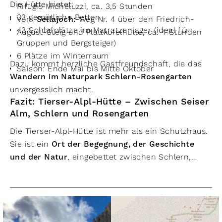
Die Hütte bietet:
Rifugio Micheluzzi, ca. 3,5 Stunden
33 gemütliche Betten
Vom
Sellajoch:
Weg Nr. 4 über den Friedrich-
43 Schlafplätze im Matratzenlager (ideal für
August-Steig und Plattkofelhütte, ca. 4 Stunden
Gruppen und Bergsteiger)
6 Plätze im Winterraum
Dazu kommt herzliche Gastfreundschaft, die das
Saison: Ende Mai bis Mitte Oktober
Wandern im Naturpark Schlern-Rosengarten
unvergesslich macht.
Fazit: Tierser-Alpl-Hütte – Zwischen Seiser
Alm, Schlern und Rosengarten
Die Tierser-Alpl-Hütte ist mehr als ein Schutzhaus.
Sie ist ein
Ort der Begegnung, der Geschichte
und der Natur
, eingebettet zwischen Schlern,
Seiser Alm und Rosengarten.
Ob man eine Hüttentour plant, den Maximilian-
Klettersteig begeht, zur Seiser Alm wandert oder
einfach inmitten der Dolomiten verweilen möchte
– hier findet man Ruhe, Abenteuer und Panorama