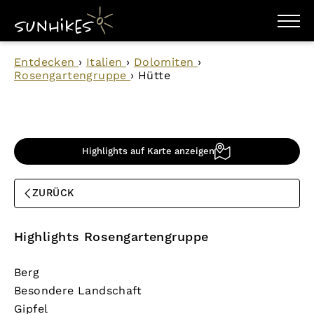
WANDERZIELE
Entdecken
›
Italien
›
Dolomiten
›
WANDERUNGEN
Rosengartengruppe
›
Hütte
ENTDECKEN
MAGAZIN
TRAILBOX
PLANER
Highlights auf Karte anzeigen
ZURÜCK
Highlights Rosengartengruppe
Berg
Besondere Landschaft
Gipfel