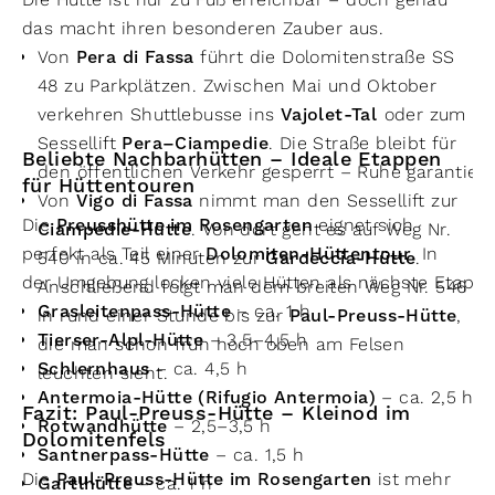
das macht ihren besonderen Zauber aus.
Von
Pera di Fassa
führt die Dolomitenstraße SS
48 zu Parkplätzen. Zwischen Mai und Oktober
verkehren Shuttlebusse ins
Vajolet-Tal
oder zum
Sessellift
Pera–Ciampedie
. Die Straße bleibt für
Beliebte Nachbarhütten – Ideale Etappen
den öffentlichen Verkehr gesperrt – Ruhe garantiert
für Hüttentouren
Von
Vigo di Fassa
nimmt man den Sessellift zur
Die
Preusshütte im Rosengarten
eignet sich
Ciampedie-Hütte
. Von dort geht es auf Weg Nr.
perfekt als Teil einer
Dolomiten-Hüttentour
. In
540 in ca. 45 Minuten zur
Gardeccia-Hütte
.
der Umgebung locken viele Hütten als nächste Etapp
Anschließend folgt man dem breiten Weg Nr. 546
Grasleitenpass-Hütte
– ca. 1 h
in rund einer Stunde bis zur
Paul-Preuss-Hütte
,
Tierser-Alpl-Hütte
– 3,5–4,5 h
die man schon früh hoch oben am Felsen
Schlernhaus
– ca. 4,5 h
leuchten sieht.
Antermoia-Hütte (Rifugio Antermoia)
– ca. 2,5 h
Fazit: Paul-Preuss-Hütte – Kleinod im
Rotwandhütte
– 2,5–3,5 h
Dolomitenfels
Santnerpass-Hütte
– ca. 1,5 h
Die
Paul-Preuss-Hütte im Rosengarten
ist mehr
Gartlhütte
– ca. 1 h