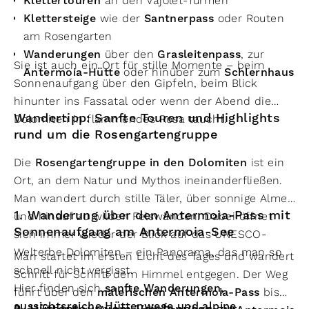
Klettertouren
an den Vajolet-Türmen
Klettersteige
wie der
Santnerpass
oder Routen
am Rosengarten
Wanderungen
über den
Grasleitenpass
, zur
Sie ist auch ein Ort für stille Momente – beim
Antermoia-Hütte
oder hinüber zum
Schlernhaus
Sonnenaufgang über den Gipfeln, beim Blick
hinunter ins Fassatal oder wenn der Abend die
Wandertipp: Sanfte Touren und Highlights
Dolomiten in flammendes Rosa taucht.
rund um die Rosengartengruppe
Die
Rosengartengruppe in den Dolomiten
ist ein
Ort, an dem Natur und Mythos ineinanderfließen.
Man wandert durch stille Täler, über sonnige Almen
1. Wanderung über den Antermoia-Pass mit
und hinauf zu wilden Felswänden. Dabei öffnet
Sonnenaufgang am Antermoia-See
sich immer wieder der Blick auf das UNESCO-
Welterbe Dolomiten – ein Panorama, das man so
Man startet im ersten Licht des Tages und wandert
schnell nicht vergisst.
Schritt für Schritt dem Himmel entgegen. Der Weg
Hier finden sich
sanfte Wanderungen,
führt über den
malerischen Antermoia-Pass
bis
aussichtsreiche Hüttenwege und alpine