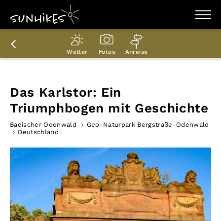
WANDERZIELE
WANDERUNGEN
Wetter
Fotos
Anreise
ENTDECKEN
MAGAZIN
TRAILBOX
PLANER
Das Karlstor: Ein
Triumphbogen mit Geschichte
Badischer Odenwald
Geo-Naturpark Bergstraße-Odenwald
Deutschland