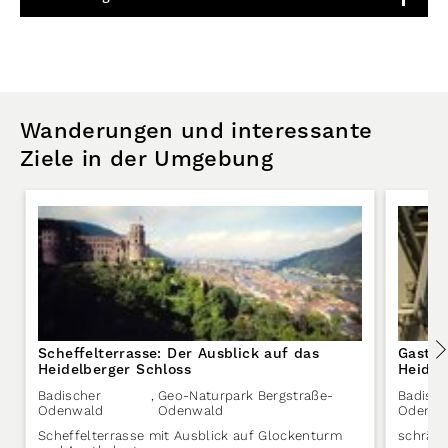
Wanderungen und interessante
Ziele in der Umgebung
Scheffelterrasse: Der Ausblick auf das
Gastha
Heidelberger Schloss
Heidel
Badischer
,
Geo-Naturpark Bergstraße-
Badisch
Odenwald
Odenwald
Odenwa
Scheffelterrasse mit Ausblick auf Glockenturm
schräg 