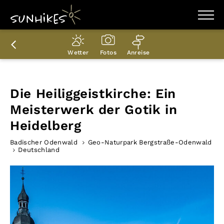
WANDERZIELE
WANDERUNGEN
Wetter
Fotos
Anreise
ENTDECKEN
MAGAZIN
TRAILBOX
PLANER
Die Heiliggeistkirche: Ein
Meisterwerk der Gotik in
Heidelberg
Badischer Odenwald
Geo-Naturpark Bergstraße-Odenwald
Deutschland