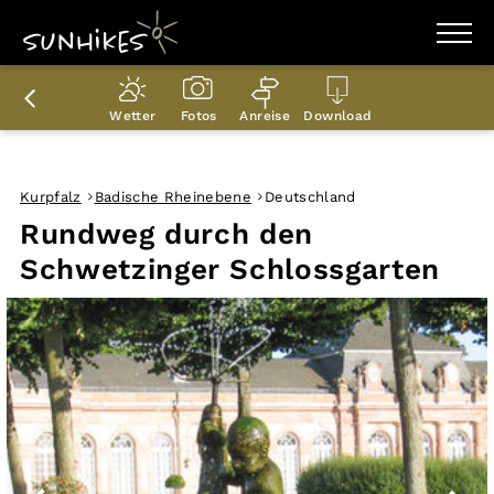
WANDERZIELE
WANDERUNGEN
Wetter
Fotos
Anreise
Download
ENTDECKEN
MAGAZIN
TRAILBOX
PLANER
Kurpfalz
Badische Rheinebene
Deutschland
Rundweg durch den
Schwetzinger Schlossgarten