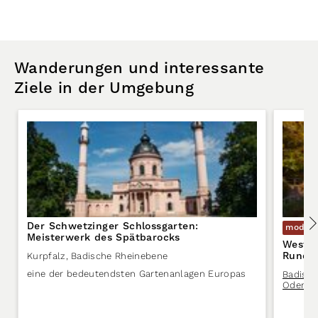
Wanderungen und interessante
Ziele in der Umgebung
Der Schwetzinger Schlossgarten:
modera
Meisterwerk des Spätbarocks
West-O
Rundwa
Kurpfalz
,
Badische Rheinebene
eine der bedeutendsten Gartenanlagen Europas
Badisch
Odenwa