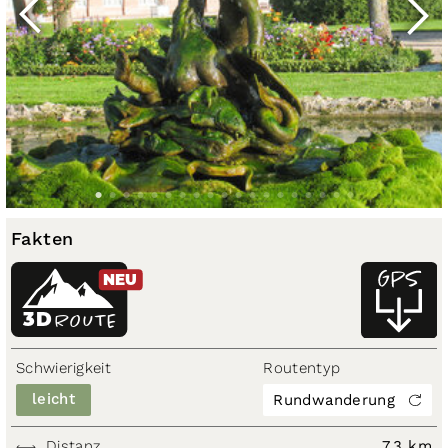
Fakten
NEU
3D
ROUTE
Schwierigkeit
Routentyp
leicht
Rundwanderung
Distanz
7,3 km