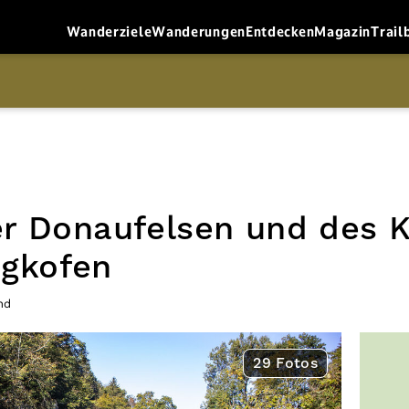
Wanderziele
Wanderungen
Entdecken
Magazin
Trail
r Donaufelsen und des K
igkofen
nd
29 Fotos