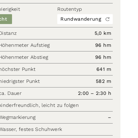
ierigkeit
Routentyp
cht
Rundwanderung
Distanz
5,0 km
Höhenmeter Aufstieg
96 hm
Höhenmeter Abstieg
96 hm
höchster Punkt
641 m
niedrigster Punkt
582 m
ca. Dauer
2:00 – 2:30 h
kinderfreundlich, leicht zu folgen
Wegmarkierung
–
Wasser, festes Schuhwerk