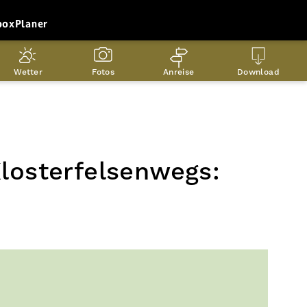
box
Planer
Wetter
Fotos
Anreise
Download
losterfelsenwegs: