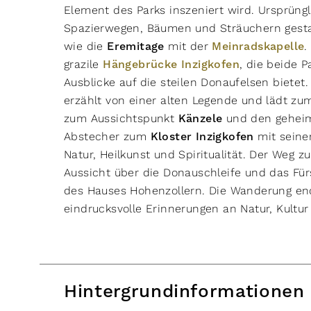
Element des Parks inszeniert wird. Ursprün
Spazierwegen, Bäumen und Sträuchern gestal
wie die
Eremitage
mit der
Meinradskapelle
.
grazile
Hängebrücke Inzigkofen
, die beide P
Ausblicke auf die steilen Donaufelsen biet
erzählt von einer alten Legende und lädt zu
zum Aussichtspunkt
Känzele
und den geheim
Abstecher zum
Kloster Inzigkofen
mit sein
Natur, Heilkunst und Spiritualität. Der Weg 
Aussicht über die Donauschleife und das Fü
des Hauses Hohenzollern. Die Wanderung en
eindrucksvolle Erinnerungen an Natur, Kultu
Hintergrundinformationen