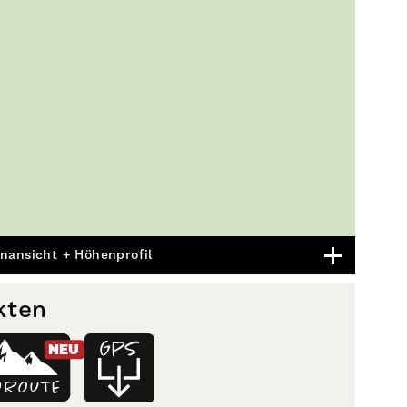
nansicht + Höhenprofil
kten
NEU
D
ROUTE