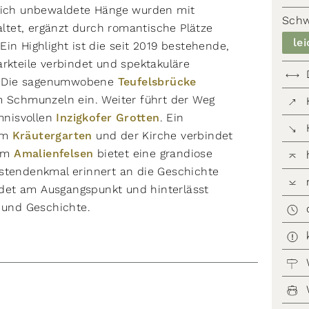
glich unbewaldete Hänge wurden mit
Schw
tet, ergänzt durch romantische Plätze
lei
 Ein Highlight ist die seit 2019 bestehende,
arkteile verbindet und spektakuläre
et. Die sagenumwobene
Teufelsbrücke
m Schmunzeln ein. Weiter führt der Weg
nisvollen
Inzigkofer Grotten
. Ein
em
Kräutergarten
und der Kirche verbindet
zum
Amalienfelsen
bietet eine grandiose
rstendenkmal erinnert an die Geschichte
det am Ausgangspunkt und hinterlässt
r und Geschichte.