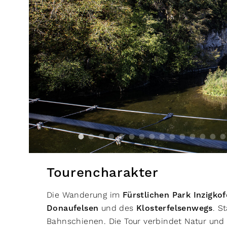
Tourencharakter
Die Wanderung im
Fürstlichen Park Inzigko
Donaufelsen
und des
Klosterfelsenwegs
. S
Bahnschienen. Die Tour verbindet Natur und 