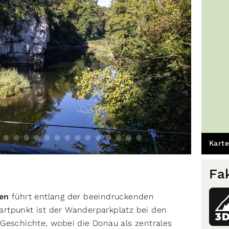
Karte
Fa
fen
führt entlang der beeindruckenden
tartpunkt ist der Wanderparkplatz bei den
3
Geschichte, wobei die Donau als zentrales