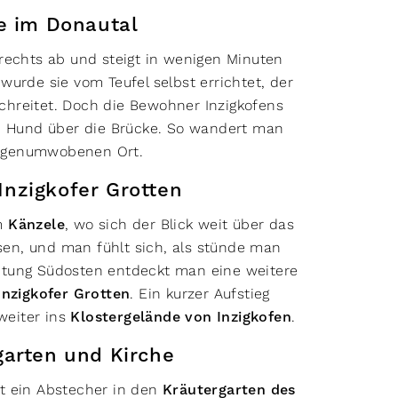
 im Donautal
rechts ab und steigt in wenigen Minuten
urde sie vom Teufel selbst errichtet, der
rschreitet. Doch die Bewohner Inzigkofens
en Hund über die Brücke. So wandert man
sagenumwobenen Ort.
Inzigkofer Grotten
um
Känzele
, wo sich der Blick weit über das
lsen, und man fühlt sich, als stünde man
htung Südosten entdeckt man eine weitere
Inzigkofer Grotten
. Ein kurzer Aufstieg
 weiter ins
Klostergelände von Inzigkofen
.
garten und Kirche
t ein Abstecher in den
Kräutergarten des