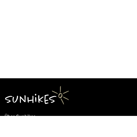
Über Sunhikes
Die Mission von Sunhikes
Warum Sunhikes
Sunhikes Partner