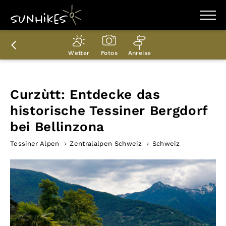
WANDERZIELE
WANDERUNGEN
Wetter
Fotos
Anreise
ENTDECKEN
MAGAZIN
TRAILBOX
PLANER
Curzùtt: Entdecke das
historische Tessiner Bergdorf
bei Bellinzona
Tessiner Alpen
Zentralalpen Schweiz
Schweiz