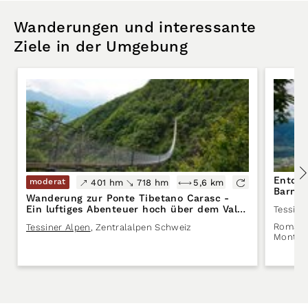
Wanderungen und interessante
Ziele in der Umgebung
Entdec
moderat
401 hm
718 hm
5,6 km
Barnár
Wanderung zur Ponte Tibetano Carasc -
Ein luftiges Abenteuer hoch über dem Val
Tessine
Sementina
Romanis
Tessiner Alpen
,
Zentralalpen Schweiz
Monte C