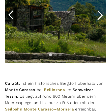
Curzùtt
ist ein historisches Bergdorf oberhalb von
Monte Carasso
bei
Bellinzona
im
Schweizer
Tessin
. Es liegt auf rund 600 Metern über dem
Meeresspiegel und ist nur zu Fuß oder mit der
Seilbahn Monte Carasso–Mornera
erreichbar.