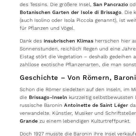
des Tessins. Die größere Insel,
San Pancrazio
od
Botanischen Garten der Isole di Brissago
. Die 
(auch Isolino oder Isola Piccola genannt), ist we
für Pflanzen und Vögel.
Dank des
insubrischen Klimas
herrschen hier a
Sonnenstunden, reichlich Regen und eine Jahres
Eistag stört die Vegetation – deshalb gedeihen
zahllose exotische Pflanzenarten, die man son
Geschichte – Von Römern, Baro
Schon die Römer siedelten auf den Inseln, im Mi
die
Brissago-Inseln
kurzzeitig selbstbewussten 
russische Baronin
Antoinette de Saint Léger
das
verwandelte. Künstler, Musiker und Schriftstell
Grande
zu einem lebendigen Kulturtreffpunkt.
Doch 1927 musste die Baronin ihre Insel verk