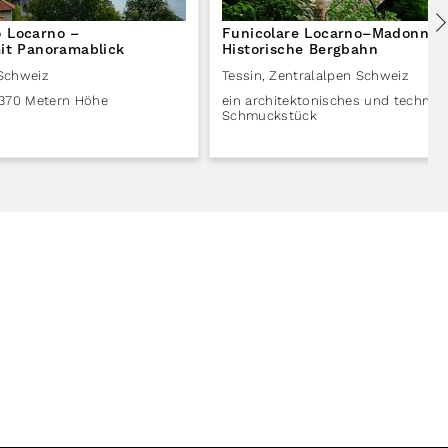
 Locarno –
Funicolare Locarno–Madonna d
mit Panoramablick
Historische Bergbahn
 Schweiz
Tessin
,
Zentralalpen Schweiz
 370 Metern Höhe
ein architektonisches und technis
Schmuckstück