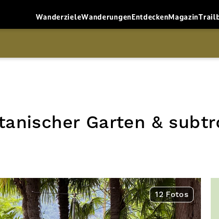
Wanderziele
Wanderungen
Entdecken
Magazin
Trail
otanischer Garten & subt
12 Fotos