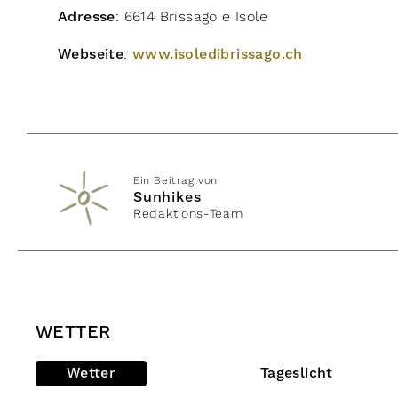
Adresse
: 6614 Brissago e Isole
Webseite
:
www.isoledibrissago.ch
Ein Beitrag von
Sunhikes
Redaktions-Team
WETTER
Wetter
Tageslicht