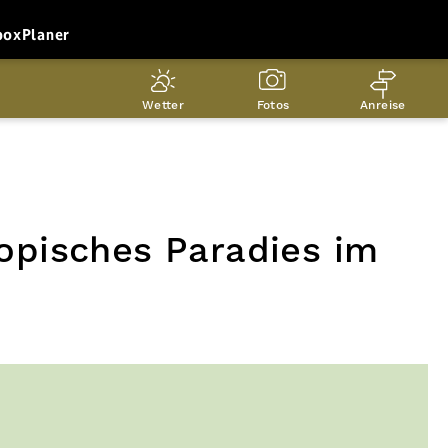
box
Planer
Wetter
Fotos
Anreise
ropisches Paradies im