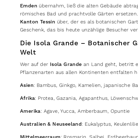
Emden
übernahm, ließ die alten Gebäude abtrage
römisches Bad und prachtvolle Gärten ersetzen. 
Kanton Tessin
über, der es als botanischen Garte
Geschenk, das bis heute unzählige Besucher ve
Die Isola Grande – Botanischer G
Welt
Wer auf der
Isola Grande
an Land geht, betritt 
Pflanzenarten aus allen Kontinenten entfalten h
Asien
: Bambus, Ginkgo, Kamelien, japanische 
Afrika
: Protea, Gazania, Agapanthus, Löwensch
Amerika
: Agave, Yucca, Amberbaum, Opuntie
Australien & Neuseeland
: Eukalyptus, Keulenlil
Mittelmeerraum
: Rosmarin, Salbei, Erdbeerbau