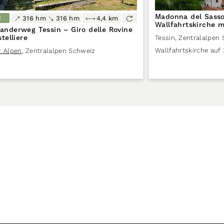
Madonna del Sasso
t
316 hm
316 hm
4,4 km
Wallfahrtskirche 
nderweg Tessin – Giro delle Rovine
telliere
Tessin
,
Zentralalpen
Wallfahrtskirche auf
r Alpen
,
Zentralalpen Schweiz