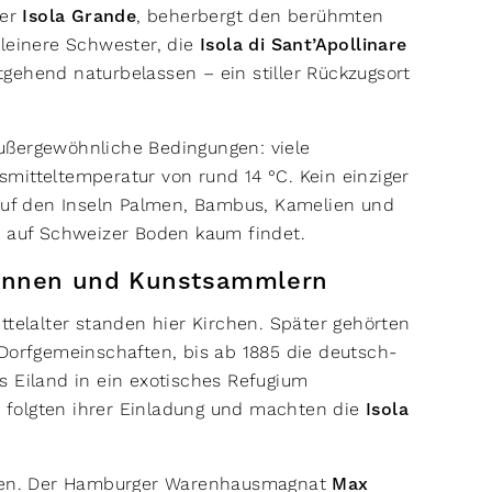
er
Isola Grande
, beherbergt den berühmten
kleinere Schwester, die
Isola di Sant’Apollinare
itgehend naturbelassen – ein stiller Rückzugsort
ußergewöhnliche Bedingungen: viele
mitteltemperatur von rund 14 °C. Kein einziger
 auf den Inseln Palmen, Bambus, Kamelien und
st auf Schweizer Boden kaum findet.
ninnen und Kunstsammlern
ttelalter standen hier Kirchen. Später gehörten
Dorfgemeinschaften, bis ab 1885 die deutsch-
 Eiland in ein exotisches Refugium
er folgten ihrer Einladung und machten die
Isola
aufen. Der Hamburger Warenhausmagnat
Max