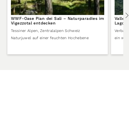
WWF-Oase Pian dei Sali – Naturparadies im
Valle 
Vigezzotal entdecken
Lago M
Tessiner Alpen
,
Zentralalpen Schweiz
Verban
Naturjuwel auf einer feuchten Hochebene
ein wil