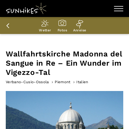
WANDERZIELE
WANDERUNGEN
Wetter
Fotos
Anreise
ENTDECKEN
MAGAZIN
TRAILBOX
PLANER
Wallfahrtskirche Madonna del
Sangue in Re – Ein Wunder im
Vigezzo-Tal
Verbano-Cusio-Ossola
Piemont
Italien