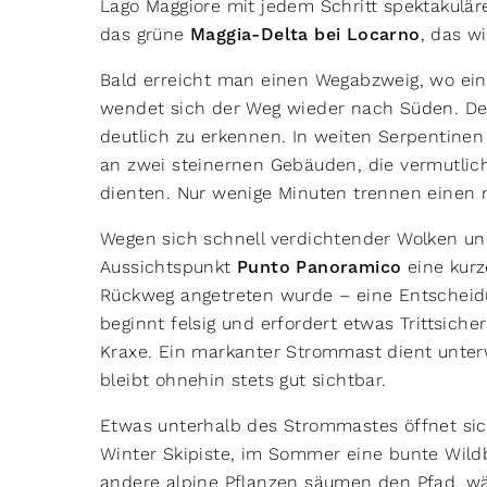
Lago Maggiore mit jedem Schritt spektakuläre
das grüne
Maggia-Delta bei Locarno
, das w
Bald erreicht man einen Wegabzweig, wo ein 
wendet sich der Weg wieder nach Süden. De
deutlich zu erkennen. In weiten Serpentinen
an zwei steinernen Gebäuden, die vermutlich
dienten. Nur wenige Minuten trennen einen
Wegen sich schnell verdichtender Wolken u
Aussichtspunkt
Punto Panoramico
eine kurz
Rückweg angetreten wurde – eine Entscheidung
beginnt felsig und erfordert etwas Trittsich
Kraxe. Ein markanter Strommast dient unterw
bleibt ohnehin stets gut sichtbar.
Etwas unterhalb des Strommastes öffnet sic
Winter Skipiste, im Sommer eine bunte Wild
andere alpine Pflanzen säumen den Pfad, wä