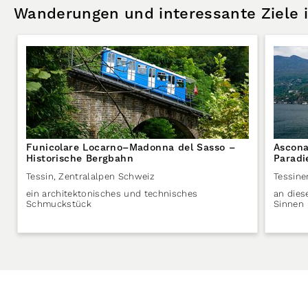
Wanderungen und interessante Ziele
Funicolare Locarno–Madonna del Sasso –
Ascona
Historische Bergbahn
Paradi
Tessin
,
Zentralalpen Schweiz
Tessine
ein architektonisches und technisches
an dies
Schmuckstück
Sinnen