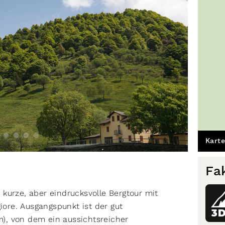
Karte
Fa
e kurze, aber eindrucksvolle Bergtour mit
re. Ausgangspunkt ist der gut
3
m), von dem ein aussichtsreicher