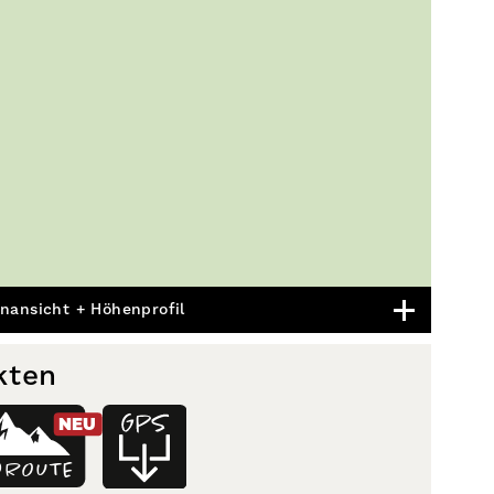
nansicht + Höhenprofil
kten
NEU
D
ROUTE