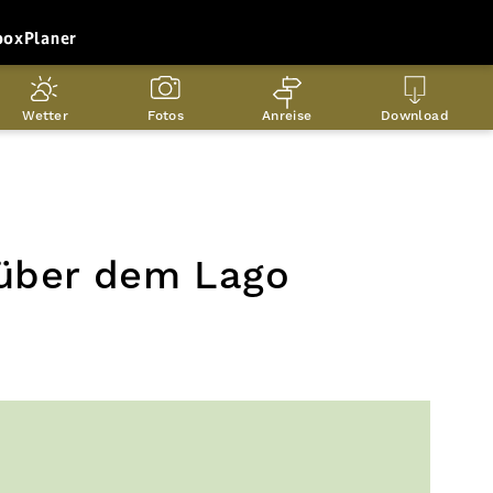
box
Planer
Wetter
Fotos
Anreise
Download
über dem Lago