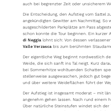
auch bei begrenzter Zeit oder unsicherem We
Die Entscheidung, den Aufstieg vom Sattel zu
angekündigten Gewitter am Nachmittag. So w
ausgeschilderten Parkplätze am Pass abgest
schon konnte die Tour beginnen. Ein kurzer
di Neggia
lohnt sich: Von dessen verlassener 
Valle Verzasca
bis zum berühmten Staudamm
Der eigentliche Weg beginnt nordwestlich d
Weide, die sich sanft ins Tal neigt. Kurz da
bei Sommerhitze wohltuenden Schatten spende
stellenweise ausgewaschen, jedoch gut begeh
und über weitere Weideflächen führt der Weg
Der Aufstieg ist insgesamt moderat – mit län
angenehm gehen lassen. Nach rund einem hal
Über natürliche Steinstufen windet sich der 