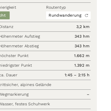
ierigkeit
Routentyp
cht
Rundwanderung
Distanz
3,2 km
Höhenmeter Aufstieg
343 hm
Höhenmeter Abstieg
343 hm
höchster Punkt
1.662 m
niedrigster Punkt
1.392 m
ca. Dauer
1:45 – 2:15 h
trittsicher, alpines Gelände
Wegmarkierung
–
Wasser, festes Schuhwerk