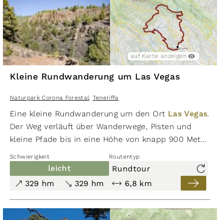
Richtung begangen werden. Der Barranco de
Tágara de Guía ist als anspruchsvoll zu werten.
Trittsicherheit und Schwindelfreiheit sind für die
Durchschreitung des Barranco de Tágara de Guía
auf Karte anzeigen
und des Barranco El Sauce erforderlich.
Kleine Rundwanderung um Las Vegas
Naturpark Corona Forestal
,
Teneriffa
Eine kleine Rundwanderung um den Ort
Las Vegas
.
Der Weg verläuft über Wanderwege, Pisten und
kleine Pfade bis in eine Höhe von knapp 900 Meter.
Ungfähr 330 Höhenmeter stehen im Auf- und
Schwierigkeit
Routentyp
Abstieg auf einer Strecke von ca. 6,8 km an.
leicht
Rundtour
Die kurzen Auf- und Abstiege durch die Barrancos
329 hm
329 hm
6,8 km
bieten eine abwechslungsreiche Tour. Die
angenehmen Wege sind gut beschildert und
markiert. Die Wanderung führt durch Schluchten,