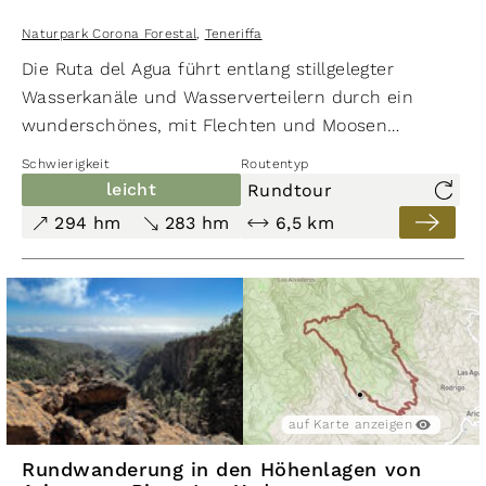
Naturpark Corona Forestal
,
Teneriffa
Die Ruta del Agua führt entlang stillgelegter
Wasserkanäle und Wasserverteilern durch ein
wunderschönes, mit Flechten und Moosen
bewachsenes Waldgebiet im oberen
Orotava-Tal
.
Schwierigkeit
Routentyp
Über einen kleinen Abstecher kann man auf eine
leicht
Rundtour
alte Wasserkanalbrücke blicken. Auf der
294 hm
283 hm
6,5 km
Wanderung bieten sich an einzelnen Stellen
Ausblicke zu den Los Órganos, zum
Teide
und auf
die Küste um
Puerto de la Cruz
.
auf Karte anzeigen
Rundwanderung in den Höhenlagen von