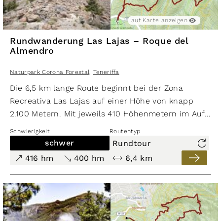
auf Karte anzeigen
Rundwanderung Las Lajas – Roque del
Almendro
Naturpark Corona Forestal
,
Teneriffa
Die 6,5 km lange Route beginnt bei der Zona
Recreativa Las Lajas auf einer Höhe von knapp
2.100 Metern. Mit jeweils 410 Höhenmetern im Auf-
und Abstieg sind für diese Wanderung Kondition
Schwierigkeit
Routentyp
und Orientierungssinn erforderlich. Der
schwer
Rundtour
Gipfelaufstieg führt zu weiteren 100 Höhenmeter
416 hm
400 hm
6,4 km
im Auf- und Abstieg und zu einer Klettereinlage in
einem schwierigem Gelände. Der Rundweg verläuft
auf Pfaden und Teilstrecken ohne oder mit
schlecht erkennbaren Wegen sowie alten Pfaden
durch einen dichten Kiefernwald und alpines Gelände