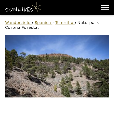
WANDERZIELE
Wanderziele
›
Spanien
›
Teneriffa
›
Naturpark
WANDERUNGEN
Corona Forestal
ENTDECKEN
MAGAZIN
TRAILBOX
PLANER