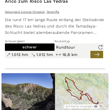
Arico zum Risco Las Yedras
Naturpark Corona Forestal
,
Teneriffa
Die rund 17 km lange Route entlang der Steilwände
des Risco Las Yedras und durch die Tamadaya-
Schlucht bietet atemberaubende Panoramen.
Wechselnde Vegetationszonen und die
Schwierigkeit
Routentyp
landwirtschaftlich geprägte Kulturlandschaft
schwer
Rundtour
sorgen für viel Abwechslung. Die anspruchsvolle
1.013 hm
1.012 hm
16,8 km
Strecke erfordert einiges an Kondition, denn es
müssen rund 1.000 Höhenmeter im Auf- und
Abstieg bewältigt werden.
auf Karte anzeigen