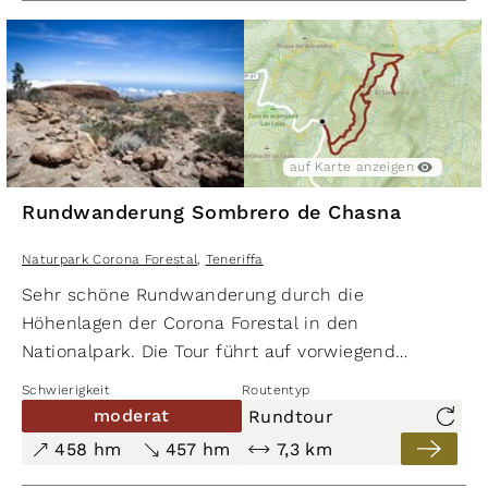
auf Karte anzeigen
Rundwanderung Sombrero de Chasna
Naturpark Corona Forestal
,
Teneriffa
Sehr schöne Rundwanderung durch die
Höhenlagen der Corona Forestal in den
Nationalpark. Die Tour führt auf vorwiegend
steinigen Pfaden entlang von Schluchten zu
Schwierigkeit
Routentyp
fabelhaften Ausblicken über den Süden der Insel
moderat
Rundtour
und vor allem über die Caldera las Cañadas zum
458 hm
457 hm
7,3 km
Teide-Massiv.