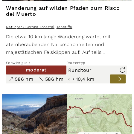
Wanderung auf wilden Pfaden zum Risco
del Muerto
Naturpark Corona Forestal
,
Teneriffa
Die etwa 10 km lange Wanderung wartet mit
atemberaubenden Naturschönheiten und
majestätischen Felsklippen auf. Auf teils
verwilderten Pfaden durchwandert man tiefe
Schwierigkeit
Routentyp
Schluchten und taucht in eine unberührte Natur
moderat
Rundtour
ein. Rund um
Las Vegas
bietet sich eine
586 hm
586 hm
10,4 km
geschichtsträchtige Kulturlandschaft, die bis heute
gut erhalten ist und einen faszinierenden Einblick
in vergangene Zeiten gewährt.