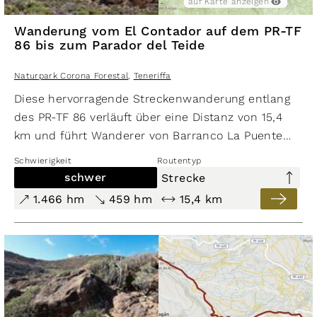
auf Karte anzeigen
Wanderung vom El Contador auf dem PR-TF
86 bis zum Parador del Teide
Naturpark Corona Forestal
,
Teneriffa
Diese hervorragende Streckenwanderung entlang
des PR-TF 86 verläuft über eine Distanz von 15,4
km und führt Wanderer von Barranco La Puente
bis zum
Parador del Teide
. Die Route bietet ein
Schwierigkeit
Routentyp
abwechslungsreiches Erlebnis voller spektakulärer
schwer
Strecke
Einblicke in tiefe Schluchten, beeindruckende
1.466 hm
459 hm
15,4 km
Felswände und alpines Gelände. Der Aufstieg ist
kontinuierlich und endet erst auf der letzten
Etappe von der Degollada de Guajara bis zum
Parador del Teide bergab. Der atemberaubende
Blick von der Anhöhe auf große Teile des
Nationalparks El Teide und die beeindruckende