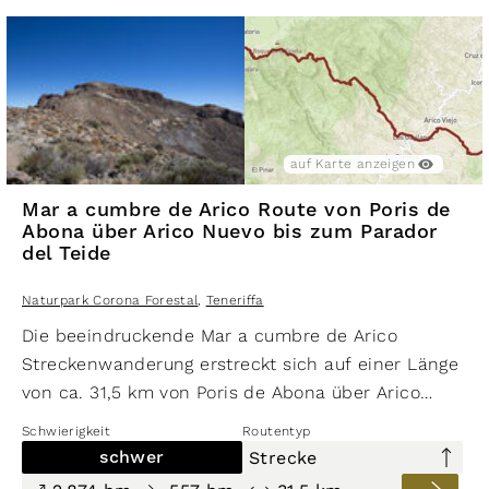
auf Karte anzeigen
Mar a cumbre de Arico Route von Poris de
Abona über Arico Nuevo bis zum Parador
del Teide
Naturpark Corona Forestal
,
Teneriffa
Die beeindruckende Mar a cumbre de Arico
Streckenwanderung erstreckt sich auf einer Länge
von ca. 31,5 km von Poris de Abona über Arico
Nuevo bis zum
Parador del Teide
. Die Route führt
Schwierigkeit
Routentyp
kontinuierlich bergauf und nur auf der letzten
schwer
Strecke
Etappe bergab. Die Wanderung bietet ein