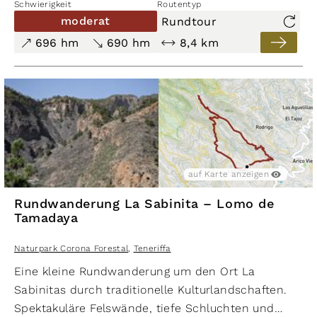
Schwierigkeit
Routentyp
auf einem Teilstück der Ruta del Agua. Das
moderat
Rundtour
Herzstück der Wanderung, der spektakuläre
696 hm
690 hm
8,4 km
aussichtsreiche Órganos-Höhenweg windet sich
auf schmalen Pfaden entlang der Berghänge.
auf Karte anzeigen
Rundwanderung La Sabinita – Lomo de
Tamadaya
Naturpark Corona Forestal
,
Teneriffa
Eine kleine Rundwanderung um den Ort La
Sabinitas durch traditionelle Kulturlandschaften.
Spektakuläre Felswände, tiefe Schluchten und