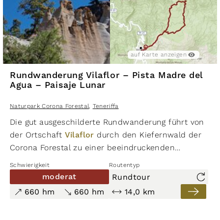
alte Kulturlandschaften mit Höhlenhäusern und
überquert mehrmals alte steinerne Wasserkanäle »Taj
auf Karte anzeigen
Rundwanderung Vilaflor – Pista Madre del
Agua – Paisaje Lunar
Naturpark Corona Forestal
,
Teneriffa
Die gut ausgeschilderte Rundwanderung führt von
der Ortschaft
Vilaflor
durch den Kiefernwald der
Corona Forestal zu einer be­ein­druckenden
Naturlandschaft aus Asche- und Bimsstein.
Schwierigkeit
Routentyp
moderat
Rundtour
660 hm
660 hm
14,0 km