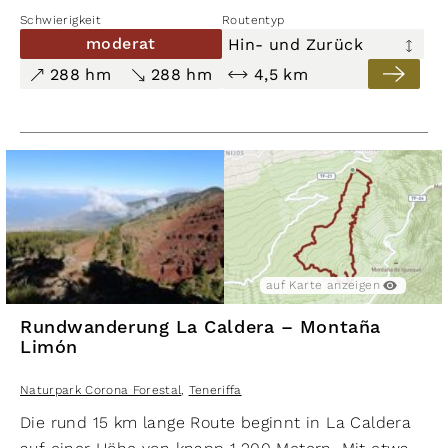
Wasserleitungen zu den spektakulären Felsformatione
Schwierigkeit
Routentyp
moderat
Hin- und Zurück
288 hm
288 hm
4,5 km
auf Karte anzeigen
Rundwanderung La Caldera – Montaña
Limón
Naturpark Corona Forestal
,
Teneriffa
Die rund 15 km lange Route beginnt in La Caldera