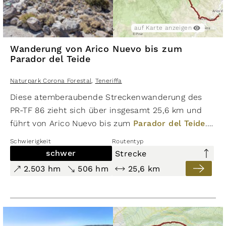
auf Karte anzeigen
Wanderung von Arico Nuevo bis zum
Parador del Teide
Naturpark Corona Forestal
,
Teneriffa
Diese atemberaubende Streckenwanderung des
PR-TF 86 zieht sich über insgesamt 25,6 km und
führt von Arico Nuevo bis zum
Parador del Teide
.
Die Mar a cumbre de Arico Route verläuft
Schwierigkeit
Routentyp
kontinuierlich bergauf und führt nur auf der letzten
schwer
Strecke
Etappe von der Degollada de Guajara bis zum
2.503 hm
506 hm
25,6 km
Parador del Teide bergab. Die Wanderung ist mit
spektakulären Einblicken in tiefe Schluchten,
imposanten Felswänden, wasserführenden
Kanälen und alpinen Passagen ein