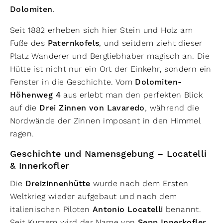
Dolomiten
.
Seit 1882 erheben sich hier Stein und Holz am
Fuße des
Paternkofels
, und seitdem zieht dieser
Platz Wanderer und Bergliebhaber magisch an. Die
Hütte ist nicht nur ein Ort der Einkehr, sondern ein
Fenster in die Geschichte. Vom
Dolomiten-
Höhenweg 4
aus erlebt man den perfekten Blick
auf die
Drei Zinnen von Lavaredo
, während die
Nordwände der Zinnen imposant in den Himmel
ragen.
Geschichte und Namensgebung – Locatelli
& Innerkofler
Die
Dreizinnenhütte
wurde nach dem Ersten
Weltkrieg wieder aufgebaut und nach dem
italienischen Piloten
Antonio Locatelli
benannt.
Seit Kurzem wird der Name von
Sepp Innerkofler
,