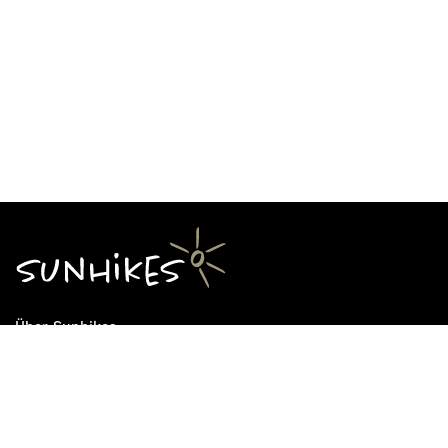
Über Sunhikes
Die Mission von Sunhikes
Warum Sunhikes
Sunhikes Partner
Nutzungsbedingungen
Home
Datenschutz