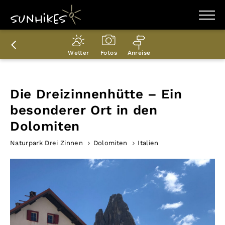
WANDERZIELE
WANDERUNGEN
Wetter
Fotos
Anreise
ENTDECKEN
MAGAZIN
TRAILBOX
PLANER
Die Dreizinnenhütte – Ein
besonderer Ort in den
Dolomiten
Naturpark Drei Zinnen
Dolomiten
Italien