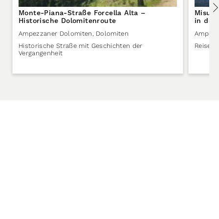
Monte-Piana-Straße Forcella Alta –
Misuri
Historische Dolomitenroute
in den
Ampezzaner Dolomiten
,
Dolomiten
Ampezz
Historische Straße mit Geschichten der
Reisezie
Vergangenheit