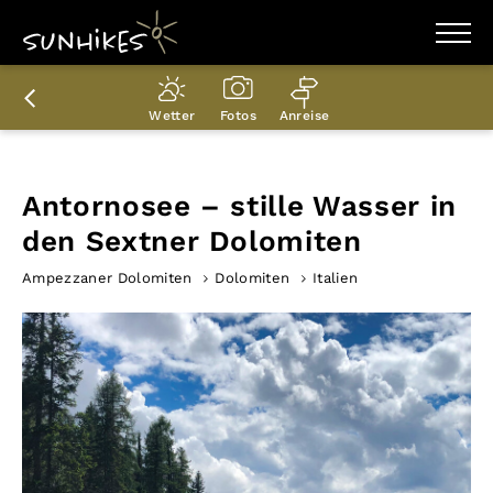
WANDERZIELE
WANDERUNGEN
Wetter
Fotos
Anreise
ENTDECKEN
MAGAZIN
TRAILBOX
PLANER
Antornosee – stille Wasser in
den Sextner Dolomiten
Ampezzaner Dolomiten
Dolomiten
Italien