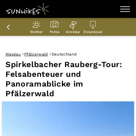
WANDERZIELE
WANDERUNGEN
Wetter
Fotos
Anreise
Download
ENTDECKEN
MAGAZIN
TRAILBOX
PLANER
Wasgau
Pfälzerwald
Deutschland
Spirkelbacher Rauberg-Tour:
Felsabenteuer und
Panoramablicke im
Pfälzerwald