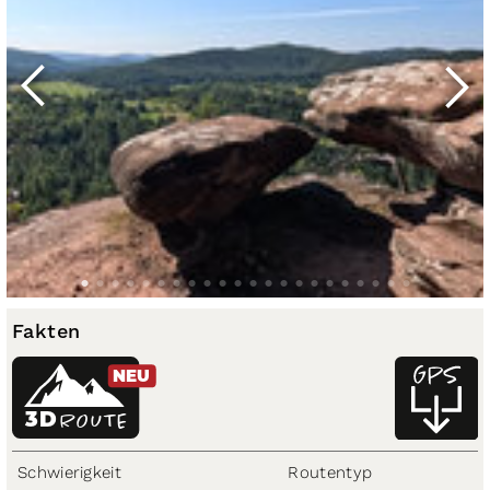
Fakten
NEU
3D
ROUTE
Schwierigkeit
Routentyp