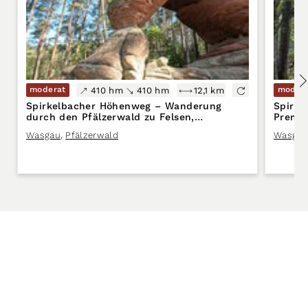
moderat
moder
410 hm
410 hm
12,1 km
Spirkelbacher Höhenweg – Wanderung
Spirke
durch den Pfälzerwald zu Felsen,
Premi
Aussichtspunkten & Naturerlebnissen
Wasgau
,
Pfälzerwald
Wasgau