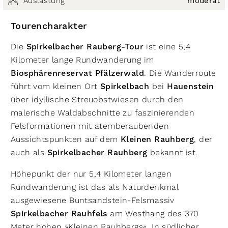
Auslastung
moderat
Tourencharakter
Die
Spirkelbacher Rauberg-Tour
ist eine 5,4
Kilometer lange Rundwanderung im
Biosphärenreservat Pfälzerwald
. Die Wanderroute
führt vom kleinen Ort
Spirkelbach
bei
Hauenstein
über idyllische Streuobstwiesen durch den
malerische Waldabschnitte zu faszinierenden
Felsformationen mit atemberaubenden
Aussichtspunkten auf dem
Kleinen Rauhberg
, der
auch als
Spirkelbacher Rauhberg
bekannt ist.
Höhepunkt der nur 5,4 Kilometer langen
Rundwanderung ist das als Naturdenkmal
ausgewiesene Buntsandstein-Felsmassiv
Spirkelbacher Rauhfels
am Westhang des 370
Meter hohen »Kleinen Rauhbergs«. In südlicher