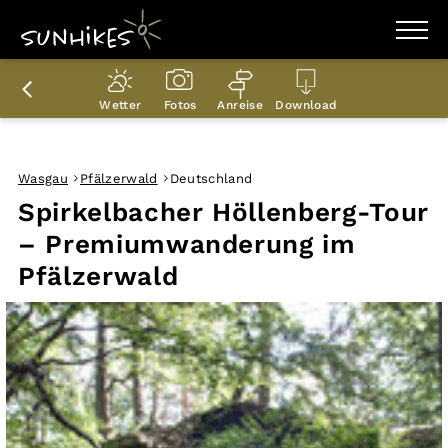
WANDERZIELE
WANDERUNGEN
Wetter
Fotos
Anreise
Download
ENTDECKEN
MAGAZIN
TRAILBOX
PLANER
Wasgau
Pfälzerwald
Deutschland
Spirkelbacher Höllenberg-Tour
– Premiumwanderung im
Pfälzerwald