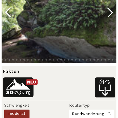
Fakten
NEU
3D
ROUTE
Schwierigkeit
Routentyp
moderat
Rundwanderung