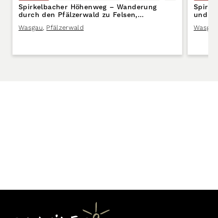
Spirkelbacher Höhenweg – Wanderung
Spirke
durch den Pfälzerwald zu Felsen,
und Pa
Aussichtspunkten & Naturerlebnissen
Wasgau
,
Pfälzerwald
Wasgau